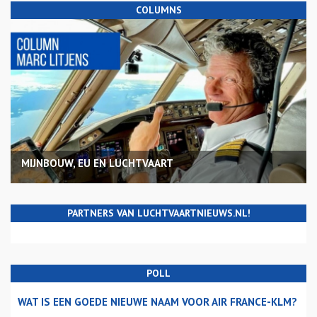
COLUMNS
MIJNBOUW, EU EN LUCHTVAART
PARTNERS VAN LUCHTVAARTNIEUWS.NL!
POLL
WAT IS EEN GOEDE NIEUWE NAAM VOOR AIR FRANCE-KLM?