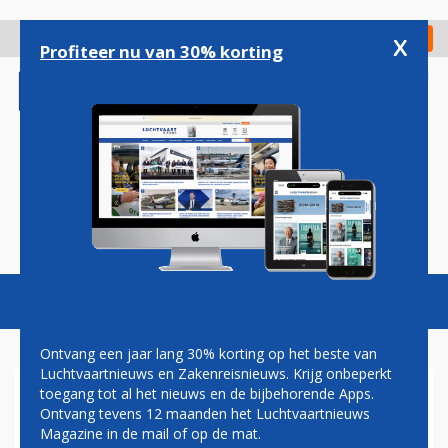
Overslaan
en
x
Digitaal Magazine
Registreer
Check in
naar
Profiteer nu van 30% korting
de
inhoud
gaan
Magazine
Podcasts
Vacatures
Toggl
naviga
Ontvang een jaar lang 30% korting op het beste van
Luchtvaartnieuws en Zakenreisnieuws. Krijg onbeperkt
toegang tot al het nieuws en de bijbehorende Apps.
BOEING 737 MAX
Ontvang tevens 12 maanden het Luchtvaartnieuws
Magazine in de mail of op de mat.