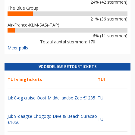
24% (42 stemmen)
The Blue Group
21% (36 stemmen)
Air-France-KLM-SAS(-TAP)
6% (11 stemmen)
Totaal aantal stemmen: 170
Meer polls
VOORDELIGE RETOURTICKETS
TUI vliegtickets
TUI
Jul: 8-dg cruise Oost Middellandse Zee €1235
TUI
Jul: 9-daagse Chogogo Dive & Beach Curacao
TUI
€1056