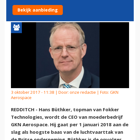
GKN AEROSPACE
Bekijk aanbieding
3 oktober 2017 - 11:38 | Door:
onze redactie
| Foto: GKN
Aerospace
REDDITCH - Hans Büthker, topman van Fokker
Technologies, wordt de CEO van moederbedrijf
GKN Aerospace. Hij gaat per 1 januari 2018 aan de
slag als hoogste baas van de luchtvaarttak van
de Britse onderneming. Büthker is de opvolger