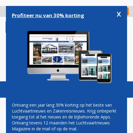
Overslaan
en
x
Digitaal Magazine
Registreer
Check in
naar
Profiteer nu van 30% korting
de
inhoud
gaan
Magazine
Podcasts
Vacatures
Toggl
naviga
Ontvang een jaar lang 30% korting op het beste van
Luchtvaartnieuws en Zakenreisnieuws. Krijg onbeperkt
toegang tot al het nieuws en de bijbehorende Apps.
FOKKER-TOPMAN WORDT
Ontvang tevens 12 maanden het Luchtvaartnieuws
CEO VAN MOEDERBEDRIJF
Magazine in de mail of op de mat.