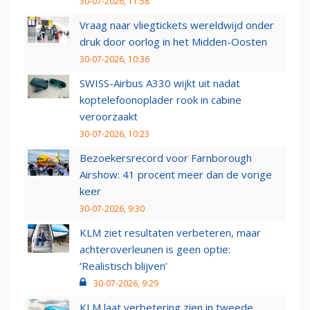
30-07-2026, 11:58
Vraag naar vliegtickets wereldwijd onder
druk door oorlog in het Midden-Oosten
30-07-2026, 10:36
SWISS-Airbus A330 wijkt uit nadat
koptelefoonoplader rook in cabine
veroorzaakt
30-07-2026, 10:23
Bezoekersrecord voor Farnborough
Airshow: 41 procent meer dan de vorige
keer
30-07-2026, 9:30
KLM ziet resultaten verbeteren, maar
achteroverleunen is geen optie:
‘Realistisch blijven’
30-07-2026, 9:29
KLM laat verbetering zien in tweede