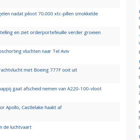
elen nadat piloot 70.000 xtc-pillen smokkelde
elling en ziet orderportefeuille verder groeien
chorting vluchten naar Tel Aviv
vrachtvlucht met Boeing 777F ooit uit
happij gaat afscheid nemen van A220-100-vloot
 Apollo, Castlelake haakt af
n de luchtvaart