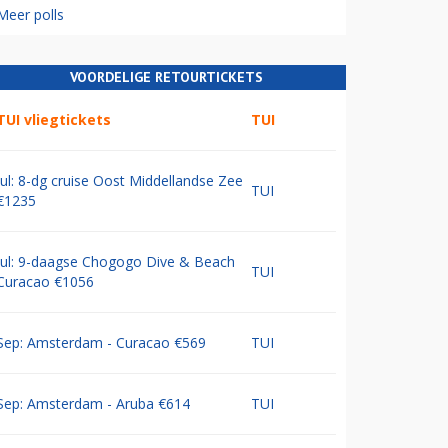
Meer polls
VOORDELIGE RETOURTICKETS
TUI vliegtickets
TUI
Jul: 8-dg cruise Oost Middellandse Zee
TUI
€1235
Jul: 9-daagse Chogogo Dive & Beach
TUI
Curacao €1056
Sep: Amsterdam - Curacao €569
TUI
Sep: Amsterdam - Aruba €614
TUI