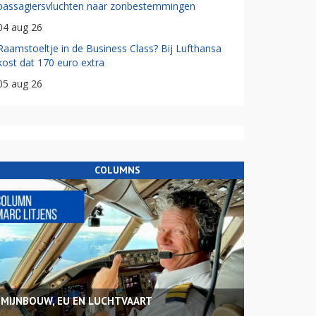
passagiersvluchten naar zonbestemmingen
04 aug 26
Raamstoeltje in de Business Class? Bij Lufthansa
kost dat 170 euro extra
05 aug 26
COLUMNS
MIJNBOUW, EU EN LUCHTVAART