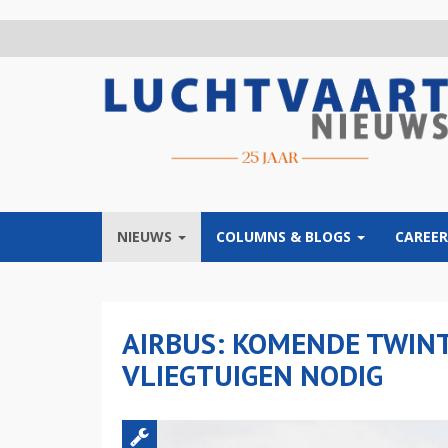
Overslaan
en
naar
de
inhoud
gaan
NIEUWS
COLUMNS & BLOGS
CAREER
AIRBUS: KOMENDE TWINT
VLIEGTUIGEN NODIG