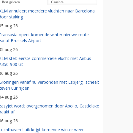
Best gelezen
Crashes
KLM annuleert meerdere vluchten naar Barcelona
door staking
05 aug 26
Transavia opent komende winter nieuwe route
vanaf Brussels Airport
05 aug 26
KLM stelt eerste commerciële vlucht met Airbus
A350-900 uit
06 aug 26
Groningen vanaf nu verbonden met Esbjerg: 'scheelt
zeven uur rijden'
04 aug 26
easyJet wordt overgenomen door Apollo, Castlelake
haakt af
06 aug 26
Luchthaven Luik krijgt komende winter weer