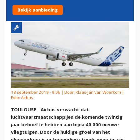
VLIEGTUIGEN NODIG
Bekijk aanbieding
18 september 2019 - 9:06 | Door:
Klaas-Jan van Woerkom
|
Foto: Airbus
TOULOUSE - Airbus verwacht dat
luchtvaartmaatschappijen de komende twintig
jaar behoefte hebben aan bijna 40.000 nieuwe
vliegtuigen. Door de huidige groei van het
vliegverkeer is er bovendien steeds meer vraag