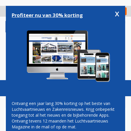
Overslaan
en
x
Digitaal Magazine
Registreer
Check in
naar
Profiteer nu van 30% korting
de
inhoud
gaan
Magazine
Podcasts
Vacatures
Toggl
naviga
Ontvang een jaar lang 30% korting op het beste van
Luchtvaartnieuws en Zakenreisnieuws. Krijg onbeperkt
toegang tot al het nieuws en de bijbehorende Apps.
AIRBUS: KOMENDE TWINTIG
Ontvang tevens 12 maanden het Luchtvaartnieuws
JAAR 40.000 NIEUWE
Magazine in de mail of op de mat.