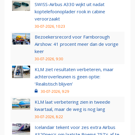
SWISS-Airbus A330 wijkt uit nadat
koptelefoonoplader rook in cabine
veroorzaakt
30-07-2026, 10:23
Bezoekersrecord voor Farnborough
Airshow: 41 procent meer dan de vorige
keer
30-07-2026, 9:30
KLM ziet resultaten verbeteren, maar
achteroverleunen is geen optie:
‘Realistisch blijven’
30-07-2026, 9:29
KLM laat verbetering zien in tweede
kwartaal, maar de weg is nog lang
30-07-2026, 8:22
Icelandair tekent voor zes extra Airbus
A320neo's om laatste Boeing 757's af te