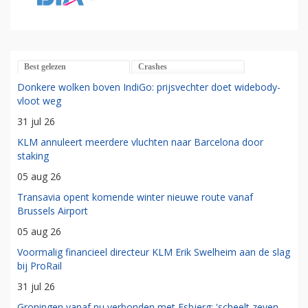
Best gelezen
Crashes
Donkere wolken boven IndiGo: prijsvechter doet widebody-
vloot weg
31 jul 26
KLM annuleert meerdere vluchten naar Barcelona door
staking
05 aug 26
Transavia opent komende winter nieuwe route vanaf
Brussels Airport
05 aug 26
Voormalig financieel directeur KLM Erik Swelheim aan de slag
bij ProRail
31 jul 26
Groningen vanaf nu verbonden met Esbjerg: 'scheelt zeven