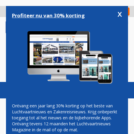
Overslaan
en
x
Digitaal Magazine
Registreer
Check in
naar
Profiteer nu van 30% korting
de
inhoud
gaan
Magazine
Podcasts
Vacatures
Toggl
naviga
Ontvang een jaar lang 30% korting op het beste van
Luchtvaartnieuws en Zakenreisnieuws. Krijg onbeperkt
toegang tot al het nieuws en de bijbehorende Apps.
BOMBARDIER: VOORLOPIG
Ontvang tevens 12 maanden het Luchtvaartnieuws
TOCH GEEN LANCERING
Magazine in de mail of op de mat.