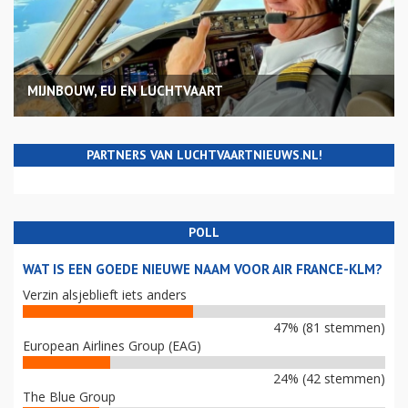
MIJNBOUW, EU EN LUCHTVAART
PARTNERS VAN LUCHTVAARTNIEUWS.NL!
POLL
WAT IS EEN GOEDE NIEUWE NAAM VOOR AIR FRANCE-KLM?
Verzin alsjeblieft iets anders
47% (81 stemmen)
European Airlines Group (EAG)
24% (42 stemmen)
The Blue Group