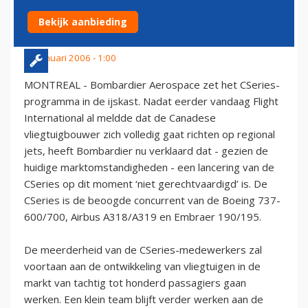
CSERIES-PROGRAMMA
Bekijk aanbieding
31 januari 2006 - 1:00
MONTREAL - Bombardier Aerospace zet het CSeries-
programma in de ijskast. Nadat eerder vandaag Flight
International al meldde dat de Canadese
vliegtuigbouwer zich volledig gaat richten op regional
jets, heeft Bombardier nu verklaard dat - gezien de
huidige marktomstandigheden - een lancering van de
CSeries op dit moment ‘niet gerechtvaardigd’ is. De
CSeries is de beoogde concurrent van de Boeing 737-
600/700, Airbus A318/A319 en Embraer 190/195.
De meerderheid van de CSeries-medewerkers zal
voortaan aan de ontwikkeling van vliegtuigen in de
markt van tachtig tot honderd passagiers gaan
werken. Een klein team blijft verder werken aan de