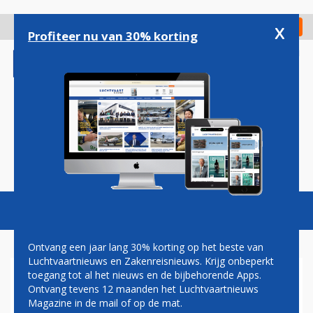
Overslaan
en
x
Digitaal Magazine
Registreer
Check in
naar
Profiteer nu van 30% korting
de
inhoud
gaan
Magazine
Podcasts
Vacatures
Toggl
naviga
Ontvang een jaar lang 30% korting op het beste van
Luchtvaartnieuws en Zakenreisnieuws. Krijg onbeperkt
toegang tot al het nieuws en de bijbehorende Apps.
HULPMOTOR APU STAAT OP
Ontvang tevens 12 maanden het Luchtvaartnieuws
SCHIPHOL TE VEEL AAN
Magazine in de mail of op de mat.