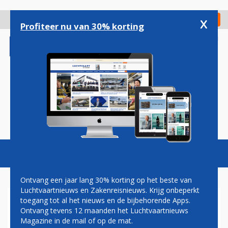
Overslaan
en
x
Digitaal Magazine
Registreer
Check in
naar
Profiteer nu van 30% korting
de
inhoud
gaan
Magazine
Podcasts
Vacatures
Toggl
naviga
Ontvang een jaar lang 30% korting op het beste van
Luchtvaartnieuws en Zakenreisnieuws. Krijg onbeperkt
toegang tot al het nieuws en de bijbehorende Apps.
VAKBOND CABINEPERSONEEL
Ontvang tevens 12 maanden het Luchtvaartnieuws
VREEST NIET VOOR
Magazine in de mail of op de mat.