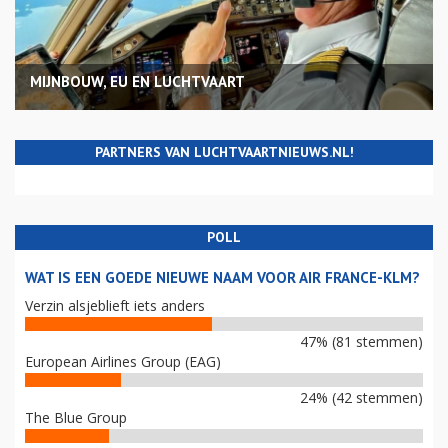
MIJNBOUW, EU EN LUCHTVAART
PARTNERS VAN LUCHTVAARTNIEUWS.NL!
POLL
WAT IS EEN GOEDE NIEUWE NAAM VOOR AIR FRANCE-KLM?
Verzin alsjeblieft iets anders
47% (81 stemmen)
European Airlines Group (EAG)
24% (42 stemmen)
The Blue Group