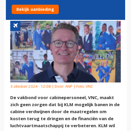
BANENVERLIES BIJ KLM
Bekijk aanbieding
3 oktober 2024 - 12:08 | Door:
ANP
| Foto: VNC
De vakbond voor cabinepersoneel, VNC, maakt
zich geen zorgen dat bij KLM mogelijk banen in de
cabine verdwijnen door de maatregelen om
kosten terug te dringen en de financiën van de
luchtvaartmaatschappij te verbeteren. KLM wil