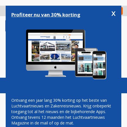
Overslaan
en
x
Digitaal Magazine
Registreer
Check in
naar
Profiteer nu van 30% korting
de
inhoud
gaan
Magazine
Podcasts
Vacatures
Toggl
naviga
Ontvang een jaar lang 30% korting op het beste van
Luchtvaartnieuws en Zakenreisnieuws. Krijg onbeperkt
toegang tot al het nieuws en de bijbehorende Apps.
MITSUBISHI DOOPT MRJ OM
Ontvang tevens 12 maanden het Luchtvaartnieuws
TOT SPACE JET
Magazine in de mail of op de mat.