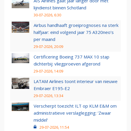
AIS Airlines gaat jaar langer door met
lijndienst binnen Schotland
30-07-2026, 6:30
Airbus handhaaft groeiprognoses na sterk
halfjaar: eind volgend jaar 75 A320neo’s
per maand
29-07-2026, 20:09
Certificering Boeing 737 MAX 10 stap
dichterbij: vliegproeven afgerond
29-07-2026, 14:09
LATAM Airlines toont interieur van nieuwe
Embraer E195-E2
29-07-2026, 13:34
Verscherpt toezicht ILT op KLM E&M om
administratieve verslaglegging: ‘Zwaar
middel’
29-07-2026, 11:54