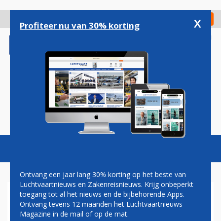
Overslaan
en
x
Digitaal Magazine
Registreer
Check in
naar
Profiteer nu van 30% korting
de
inhoud
gaan
Magazine
Podcasts
Vacatures
Toggl
naviga
Ontvang een jaar lang 30% korting op het beste van
Luchtvaartnieuws en Zakenreisnieuws. Krijg onbeperkt
toegang tot al het nieuws en de bijbehorende Apps.
MOTOR NIEUWE BOEING
Ontvang tevens 12 maanden het Luchtvaartnieuws
777X GOEDGEKEURD VOOR
Magazine in de mail of op de mat.