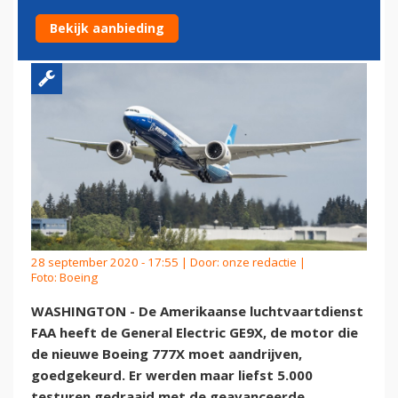
GEBRUIK
Bekijk aanbieding
28 september 2020 - 17:55 | Door:
onze redactie
|
Foto: Boeing
WASHINGTON - De Amerikaanse luchtvaartdienst
FAA heeft de General Electric GE9X, de motor die
de nieuwe Boeing 777X moet aandrijven,
goedgekeurd. Er werden maar liefst 5.000
testuren gedraaid met de geavanceerde