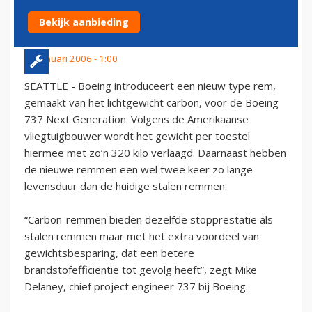
GENERATION
Bekijk aanbieding
30 januari 2006 - 1:00
SEATTLE - Boeing introduceert een nieuw type rem,
gemaakt van het lichtgewicht carbon, voor de Boeing
737 Next Generation. Volgens de Amerikaanse
vliegtuigbouwer wordt het gewicht per toestel
hiermee met zo’n 320 kilo verlaagd. Daarnaast hebben
de nieuwe remmen een wel twee keer zo lange
levensduur dan de huidige stalen remmen.
“Carbon-remmen bieden dezelfde stopprestatie als
stalen remmen maar met het extra voordeel van
gewichtsbesparing, dat een betere
brandstofefficiëntie tot gevolg heeft”, zegt Mike
Delaney, chief project engineer 737 bij Boeing.