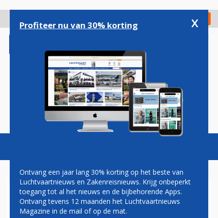
Overslaan
en
x
Digitaal Magazine
Registreer
Check in
naar
Profiteer nu van 30% korting
de
inhoud
gaan
Magazine
Podcasts
Vacatures
Toggl
naviga
Ontvang een jaar lang 30% korting op het beste van
Luchtvaartnieuws en Zakenreisnieuws. Krijg onbeperkt
toegang tot al het nieuws en de bijbehorende Apps.
NIEUWE DUURZAME REMMEN
Ontvang tevens 12 maanden het Luchtvaartnieuws
VOOR BOEING 737 NEXT-
Magazine in de mail of op de mat.