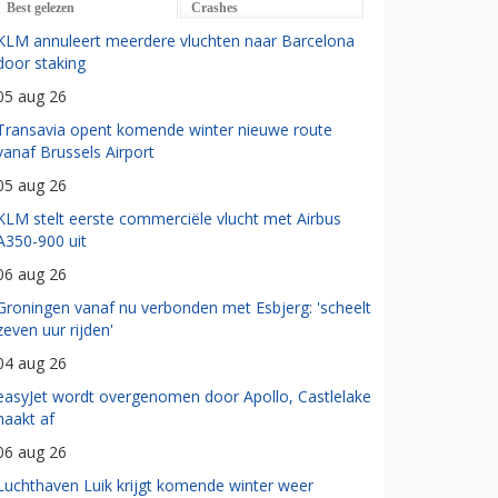
Best gelezen
Crashes
KLM annuleert meerdere vluchten naar Barcelona
door staking
05 aug 26
Transavia opent komende winter nieuwe route
vanaf Brussels Airport
05 aug 26
KLM stelt eerste commerciële vlucht met Airbus
A350-900 uit
06 aug 26
Groningen vanaf nu verbonden met Esbjerg: 'scheelt
zeven uur rijden'
04 aug 26
easyJet wordt overgenomen door Apollo, Castlelake
haakt af
06 aug 26
Luchthaven Luik krijgt komende winter weer