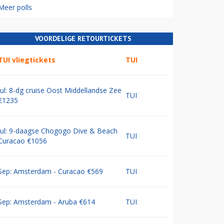
Meer polls
VOORDELIGE RETOURTICKETS
TUI vliegtickets
TUI
Jul: 8-dg cruise Oost Middellandse Zee
TUI
€1235
Jul: 9-daagse Chogogo Dive & Beach
TUI
Curacao €1056
Sep: Amsterdam - Curacao €569
TUI
Sep: Amsterdam - Aruba €614
TUI