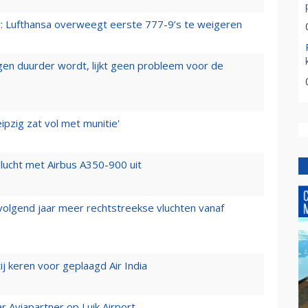
er: Lufthansa overweegt eerste 777-9’s te weigeren
iegen duurder wordt, lijkt geen probleem voor de
ipzig zat vol met munitie'
lucht met Airbus A350-900 uit
 volgend jaar meer rechtstreekse vluchten vanaf
j keren voor geplaagd Air India
r Aviapartner op Luik Airport