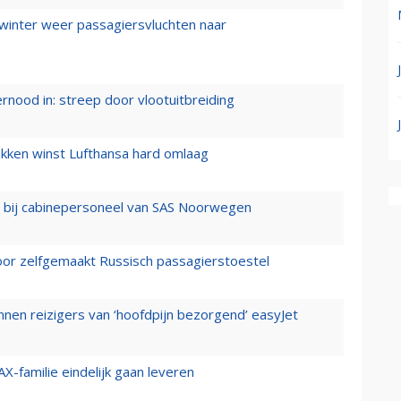
 winter weer passagiersvluchten naar
ernood in: streep door vlootuitbreiding
ukken winst Lufthansa hard omlaag
 bij cabinepersoneel van SAS Noorwegen
voor zelfgemaakt Russisch passagierstoestel
nen reizigers van ‘hoofdpijn bezorgend’ easyJet
X-familie eindelijk gaan leveren