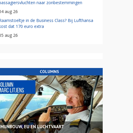
passagiersvluchten naar zonbestemmingen
04 aug 26
Raamstoeltje in de Business Class? Bij Lufthansa
kost dat 170 euro extra
05 aug 26
COLUMNS
MIJNBOUW, EU EN LUCHTVAART