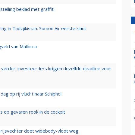
stelling beklad met graffiti
g in Tadzjikistan: Somon Air eerste klant
gveld van Mallorca
verder: investeerders krijgen dezelfde deadline voor
ag op rij vlucht naar Schiphol
es op gevaren rook in de cockpit
prijsvechter doet widebody-vloot weg