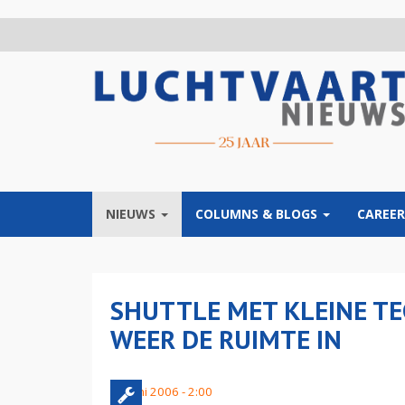
Overslaan
en
naar
de
inhoud
gaan
NIEUWS
COLUMNS & BLOGS
CAREER
SHUTTLE MET KLEINE T
WEER DE RUIMTE IN
22 juni 2006 - 2:00