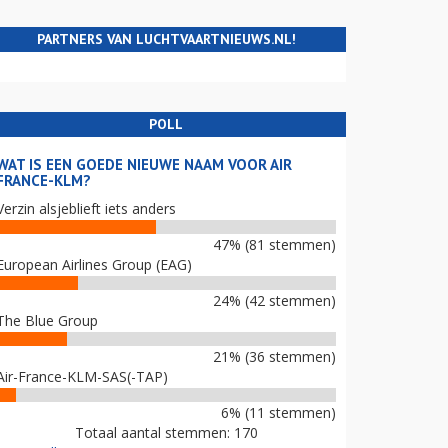
PARTNERS VAN LUCHTVAARTNIEUWS.NL!
POLL
WAT IS EEN GOEDE NIEUWE NAAM VOOR AIR
FRANCE-KLM?
Verzin alsjeblieft iets anders
47% (81 stemmen)
European Airlines Group (EAG)
24% (42 stemmen)
The Blue Group
21% (36 stemmen)
Air-France-KLM-SAS(-TAP)
6% (11 stemmen)
Totaal aantal stemmen: 170