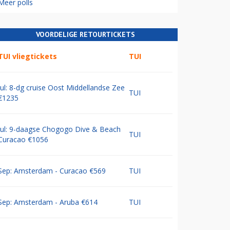
Meer polls
VOORDELIGE RETOURTICKETS
TUI vliegtickets
TUI
Jul: 8-dg cruise Oost Middellandse Zee
TUI
€1235
Jul: 9-daagse Chogogo Dive & Beach
TUI
Curacao €1056
Sep: Amsterdam - Curacao €569
TUI
Sep: Amsterdam - Aruba €614
TUI