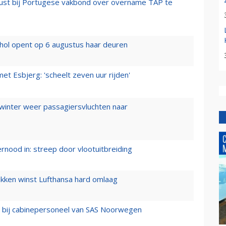
rust bij Portugese vakbond over overname TAP te
hol opent op 6 augustus haar deuren
t Esbjerg: 'scheelt zeven uur rijden'
 winter weer passagiersvluchten naar
ernood in: streep door vlootuitbreiding
ukken winst Lufthansa hard omlaag
 bij cabinepersoneel van SAS Noorwegen