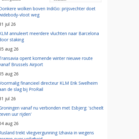
Donkere wolken boven IndiGo: prijsvechter doet
widebody-vloot weg
31 jul 26
KLM annuleert meerdere vluchten naar Barcelona
door staking
05 aug 26
Transavia opent komende winter nieuwe route
vanaf Brussels Airport
05 aug 26
Voormalig financieel directeur KLM Erik Swelheim
aan de slag bij ProRail
31 jul 26
Groningen vanaf nu verbonden met Esbjerg: 'scheelt
zeven uur rijden'
04 aug 26
Rusland trekt vliegvergunning Izhavia in wegens
zorgen over veiligheid