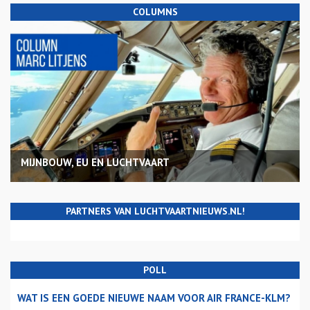
COLUMNS
MIJNBOUW, EU EN LUCHTVAART
PARTNERS VAN LUCHTVAARTNIEUWS.NL!
POLL
WAT IS EEN GOEDE NIEUWE NAAM VOOR AIR FRANCE-KLM?