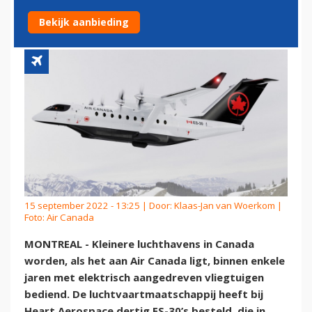
ROUTES
Bekijk aanbieding
15 september 2022 - 13:25 | Door:
Klaas-Jan van Woerkom
|
Foto: Air Canada
MONTREAL - Kleinere luchthavens in Canada
worden, als het aan Air Canada ligt, binnen enkele
jaren met elektrisch aangedreven vliegtuigen
bediend. De luchtvaartmaatschappij heeft bij
Heart Aerospace dertig ES-30’s besteld, die in