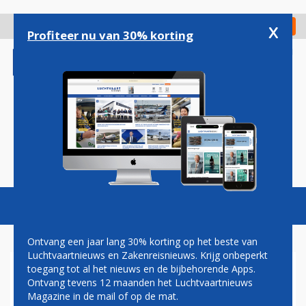
Overslaan
en
x
Digitaal Magazine
Registreer
Check in
naar
Profiteer nu van 30% korting
de
inhoud
gaan
Magazine
Podcasts
Vacatures
Toggl
naviga
Ontvang een jaar lang 30% korting op het beste van
Luchtvaartnieuws en Zakenreisnieuws. Krijg onbeperkt
toegang tot al het nieuws en de bijbehorende Apps.
AIR CANADA WIL ELEKTRISCH
Ontvang tevens 12 maanden het Luchtvaartnieuws
VLIEGEN OP BINNENLANDSE
Magazine in de mail of op de mat.