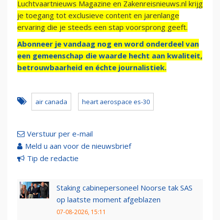
Luchtvaartnieuws Magazine en Zakenreisnieuws.nl krijg
je toegang tot exclusieve content en jarenlange
ervaring die je steeds een stap voorsprong geeft.
Abonneer je vandaag nog en word onderdeel van
een gemeenschap die waarde hecht aan kwaliteit,
betrouwbaarheid en échte journalistiek.
air canada
heart aerospace es-30
Verstuur per e-mail
Meld u aan voor de nieuwsbrief
Tip de redactie
Staking cabinepersoneel Noorse tak SAS
op laatste moment afgeblazen
07-08-2026, 15:11