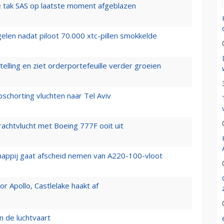
 tak SAS op laatste moment afgeblazen
elen nadat piloot 70.000 xtc-pillen smokkelde
elling en ziet orderportefeuille verder groeien
chorting vluchten naar Tel Aviv
vrachtvlucht met Boeing 777F ooit uit
happij gaat afscheid nemen van A220-100-vloot
 Apollo, Castlelake haakt af
n de luchtvaart