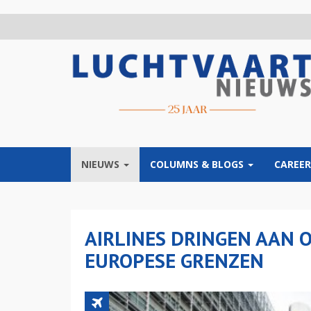
Overslaan
en
naar
de
inhoud
gaan
NIEUWS
COLUMNS & BLOGS
CAREER
AIRLINES DRINGEN AAN 
EUROPESE GRENZEN