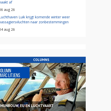
haakt af
06 aug 26
Luchthaven Luik krijgt komende winter weer
passagiersvluchten naar zonbestemmingen
04 aug 26
COLUMNS
MIJNBOUW, EU EN LUCHTVAART