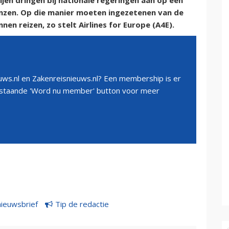
en dringen bij nationale regeringen aan op een
nzen. Op die manier moeten ingezetenen van de
nen reizen, zo stelt Airlines for Europe (A4E).
ws.nl en Zakenreisnieuws.nl? Een membership is er
erstaande 'Word nu member' button voor meer
nieuwsbrief
Tip de redactie