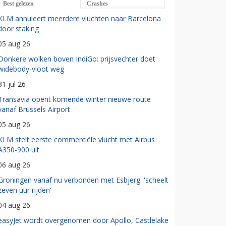
Best gelezen
Crashes
KLM annuleert meerdere vluchten naar Barcelona
door staking
05 aug 26
Donkere wolken boven IndiGo: prijsvechter doet
widebody-vloot weg
31 jul 26
Transavia opent komende winter nieuwe route
vanaf Brussels Airport
05 aug 26
KLM stelt eerste commerciële vlucht met Airbus
A350-900 uit
06 aug 26
Groningen vanaf nu verbonden met Esbjerg: 'scheelt
zeven uur rijden'
04 aug 26
easyJet wordt overgenomen door Apollo, Castlelake