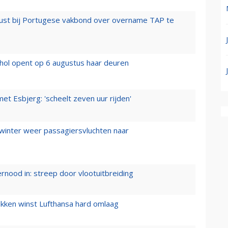
rust bij Portugese vakbond over overname TAP te
hol opent op 6 augustus haar deuren
t Esbjerg: 'scheelt zeven uur rijden'
 winter weer passagiersvluchten naar
ernood in: streep door vlootuitbreiding
ukken winst Lufthansa hard omlaag