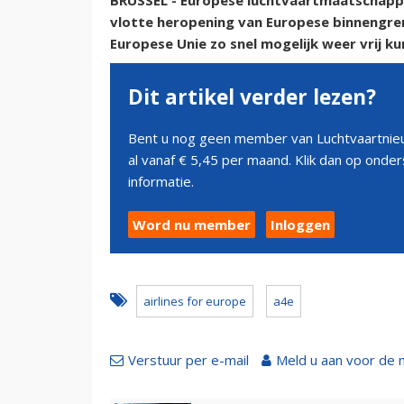
BRUSSEL - Europese luchtvaartmaatschappij
vlotte heropening van Europese binnengre
Europese Unie zo snel mogelijk weer vrij kun
Dit artikel verder lezen?
Bent u nog geen member van Luchtvaartnieu
al vanaf € 5,45 per maand. Klik dan op ond
informatie.
Word nu member
Inloggen
airlines for europe
a4e
Verstuur per e-mail
Meld u aan voor de 