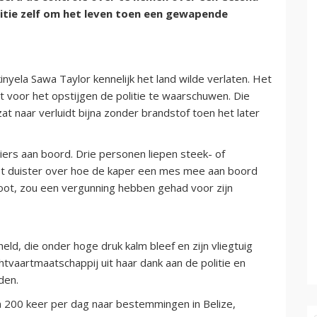
litie zelf om het leven toen een gewapende
nyela Sawa Taylor kennelijk het land wilde verlaten. Het
t voor het opstijgen de politie te waarschuwen. Die
at naar verluidt bijna zonder brandstof toen het later
ers aan boord. Drie personen liepen steek- of
het duister over hoe de kaper een mes mee aan boord
ot, zou een vergunning hebben gehad voor zijn
eld, die onder hoge druk kalm bleef en zijn vliegtuig
chtvaartmaatschappij uit haar dank aan de politie en
den.
im 200 keer per dag naar bestemmingen in Belize,