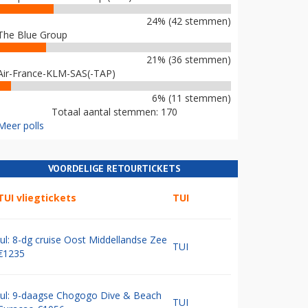
24% (42 stemmen)
The Blue Group
21% (36 stemmen)
Air-France-KLM-SAS(-TAP)
6% (11 stemmen)
Totaal aantal stemmen: 170
Meer polls
VOORDELIGE RETOURTICKETS
TUI vliegtickets
TUI
Jul: 8-dg cruise Oost Middellandse Zee
TUI
€1235
Jul: 9-daagse Chogogo Dive & Beach
TUI