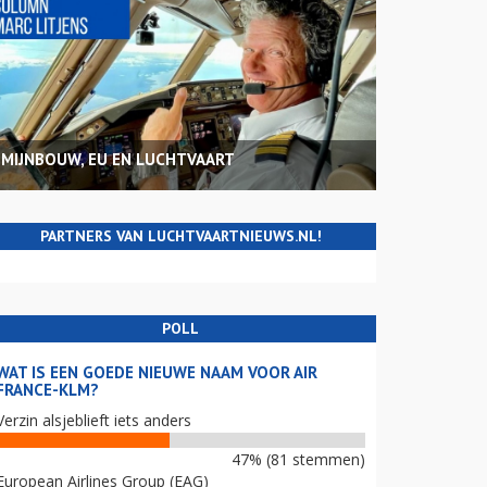
MIJNBOUW, EU EN LUCHTVAART
PARTNERS VAN LUCHTVAARTNIEUWS.NL!
POLL
WAT IS EEN GOEDE NIEUWE NAAM VOOR AIR
FRANCE-KLM?
Verzin alsjeblieft iets anders
47% (81 stemmen)
European Airlines Group (EAG)