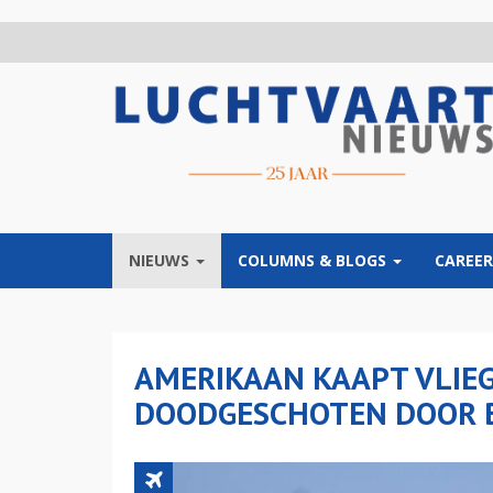
Overslaan
en
naar
de
inhoud
gaan
NIEUWS
COLUMNS & BLOGS
CAREER
AMERIKAAN KAAPT VLIEG
DOODGESCHOTEN DOOR 