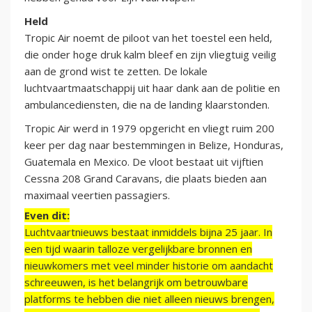
Held
Tropic Air noemt de piloot van het toestel een held,
die onder hoge druk kalm bleef en zijn vliegtuig veilig
aan de grond wist te zetten. De lokale
luchtvaartmaatschappij uit haar dank aan de politie en
ambulancediensten, die na de landing klaarstonden.
Tropic Air werd in 1979 opgericht en vliegt ruim 200
keer per dag naar bestemmingen in Belize, Honduras,
Guatemala en Mexico. De vloot bestaat uit vijftien
Cessna 208 Grand Caravans, die plaats bieden aan
maximaal veertien passagiers.
Even dit:
Luchtvaartnieuws bestaat inmiddels bijna 25 jaar. In
een tijd waarin talloze vergelijkbare bronnen en
nieuwkomers met veel minder historie om aandacht
schreeuwen, is het belangrijk om betrouwbare
platforms te hebben die niet alleen nieuws brengen,