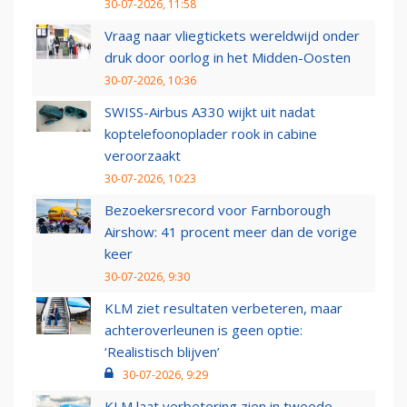
30-07-2026, 11:58
Vraag naar vliegtickets wereldwijd onder
druk door oorlog in het Midden-Oosten
30-07-2026, 10:36
SWISS-Airbus A330 wijkt uit nadat
koptelefoonoplader rook in cabine
veroorzaakt
30-07-2026, 10:23
Bezoekersrecord voor Farnborough
Airshow: 41 procent meer dan de vorige
keer
30-07-2026, 9:30
KLM ziet resultaten verbeteren, maar
achteroverleunen is geen optie:
‘Realistisch blijven’
30-07-2026, 9:29
KLM laat verbetering zien in tweede