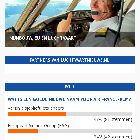
MIJNBOUW, EU EN LUCHTVAART
PARTNERS VAN LUCHTVAARTNIEUWS.NL!
POLL
WAT IS EEN GOEDE NIEUWE NAAM VOOR AIR FRANCE-KLM?
Verzin alsjeblieft iets anders
47% (81 stemmen)
European Airlines Group (EAG)
24% (42 stemmen)