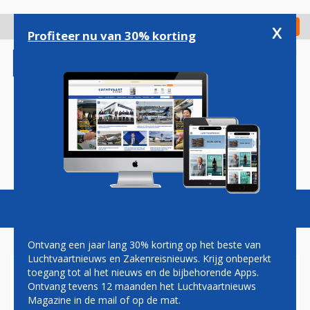
Overslaan
en
x
Digitaal Magazine
Registreer
Check in
naar
Profiteer nu van 30% korting
de
inhoud
gaan
Magazine
Podcasts
Vacatures
Toggl
naviga
Ontvang een jaar lang 30% korting op het beste van
Luchtvaartnieuws en Zakenreisnieuws. Krijg onbeperkt
toegang tot al het nieuws en de bijbehorende Apps.
AMERIKAAN KAAPT
Ontvang tevens 12 maanden het Luchtvaartnieuws
VLIEGTUIG BELIZE EN WORDT
Magazine in de mail of op de mat.