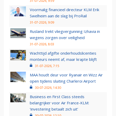
31-07-2026, 9:59
Voormalig financieel directeur KLM Erik
Swelheim aan de slag bij ProRail
31-07-2026, 9:09
Rusland trekt vliegvergunning Izhavia in
wegens zorgen over veiligheid
31-07-2026, 8:03
Wachttijd afgifte onderhoudslicenties
monteurs neemt af, maar krapte blijft
31-07-2026, 7:15
MAA houdt deur voor Ryanair en Wizz Air
open tijdens sluiting Charleroi Airport
30-07-2026, 14:30
Business en First Class steeds
belangrijker voor Air France-KLM:
‘investering betaalt zich uit’
30-07-2026, 12:10