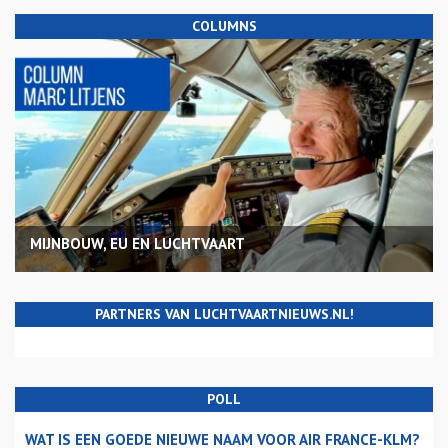
COLUMNS
MIJNBOUW, EU EN LUCHTVAART
PARTNERS VAN LUCHTVAARTNIEUWS.NL!
POLL
WAT IS EEN GOEDE NIEUWE NAAM VOOR AIR FRANCE-KLM?