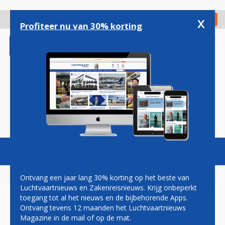
Overslaan
en
x
Digitaal Magazine
Registreer
Check in
naar
Profiteer nu van 30% korting
de
inhoud
gaan
Magazine
Podcasts
Vacatures
Toggl
naviga
Ontvang een jaar lang 30% korting op het beste van
Luchtvaartnieuws en Zakenreisnieuws. Krijg onbeperkt
toegang tot al het nieuws en de bijbehorende Apps.
CARGOLUX SLUIT ZICH AAN
Ontvang tevens 12 maanden het Luchtvaartnieuws
BIJ AIRLINES FOR EUROPE
Magazine in de mail of op de mat.