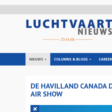
Overslaan
en
naar
de
inhoud
gaan
NIEUWS
COLUMNS & BLOGS
CAREER
DE HAVILLAND CANADA D
AIR SHOW