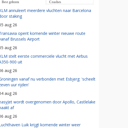
Best gelezen
Crashes
KLM annuleert meerdere vluchten naar Barcelona
door staking
05 aug 26
Transavia opent komende winter nieuwe route
vanaf Brussels Airport
05 aug 26
KLM stelt eerste commerciële vlucht met Airbus
A350-900 uit
06 aug 26
Groningen vanaf nu verbonden met Esbjerg: 'scheelt
zeven uur rijden'
04 aug 26
easyJet wordt overgenomen door Apollo, Castlelake
haakt af
06 aug 26
Luchthaven Luik krijgt komende winter weer