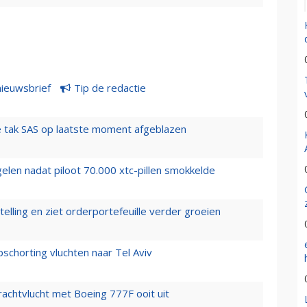
nieuwsbrief
Tip de redactie
 tak SAS op laatste moment afgeblazen
elen nadat piloot 70.000 xtc-pillen smokkelde
elling en ziet orderportefeuille verder groeien
chorting vluchten naar Tel Aviv
vrachtvlucht met Boeing 777F ooit uit