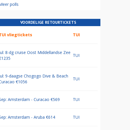
Meer polls
VOORDELIGE RETOURTICKETS
TUI vliegtickets
TUI
Jul: 8-dg cruise Oost Middellandse Zee
TUI
€1235
Jul: 9-daagse Chogogo Dive & Beach
TUI
Curacao €1056
Sep: Amsterdam - Curacao €569
TUI
Sep: Amsterdam - Aruba €614
TUI