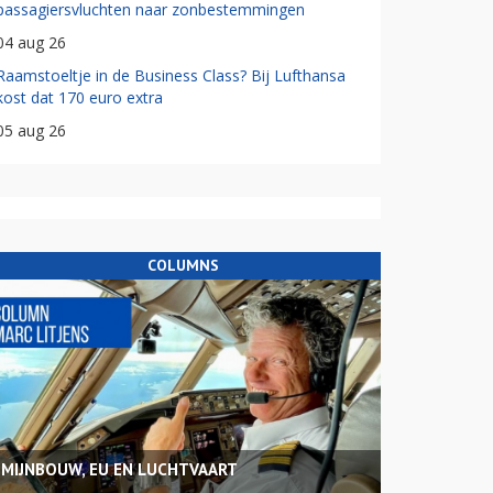
passagiersvluchten naar zonbestemmingen
04 aug 26
Raamstoeltje in de Business Class? Bij Lufthansa
kost dat 170 euro extra
05 aug 26
COLUMNS
MIJNBOUW, EU EN LUCHTVAART