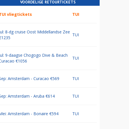
VOORDELIGE RETOURTICKETS
TUI vliegtickets
TUI
Jul: 8-dg cruise Oost Middellandse Zee
TUI
€1235
Jul: 9-daagse Chogogo Dive & Beach
TUI
Curacao €1056
Sep: Amsterdam - Curacao €569
TUI
Sep: Amsterdam - Aruba €614
TUI
Mei: Amsterdam - Bonaire €594
TUI