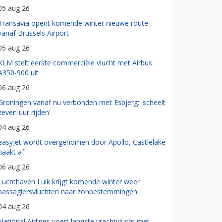
05 aug 26
Transavia opent komende winter nieuwe route
vanaf Brussels Airport
05 aug 26
KLM stelt eerste commerciële vlucht met Airbus
A350-900 uit
06 aug 26
Groningen vanaf nu verbonden met Esbjerg: 'scheelt
zeven uur rijden'
04 aug 26
easyJet wordt overgenomen door Apollo, Castlelake
haakt af
06 aug 26
Luchthaven Luik krijgt komende winter weer
passagiersvluchten naar zonbestemmingen
04 aug 26
National Airlines voert langste vrachtvlucht met