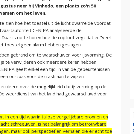
ustus neer bij Vinhedo, een plaats zo'n 50
kwamen om het leven.
e zien hoe het toestel uit de lucht dwarrelde voordat
chtvaartautoriteit CENIPA analyseerde de
 Daar is op te horen hoe de copiloot zegt dat er "veel
 het toestel geen alarm hebben geslagen.
ebben gebrand om te waarschuwen voor ijsvorming. De
ijs te verwijderen ook meerdere keren hebben
. CENIPA geeft enkel een tijdlijn van de gebeurtenissen
 een oorzaak voor de crash aan te wijzen.
peculeerd over de mogelijkheid dat ijsvorming op de
. De weerdienst van het land had gewaarschuwd voor
r. In een tijd waarin talloze vergelijkbare bronnen en
acht schreeuwen, is het belangrijk om betrouwbare
ngen, maar ook perspectief en verhalen die er echt toe