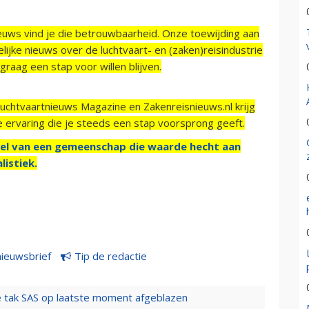
ieuws vind je die betrouwbaarheid. Onze toewijding aan
ijke nieuws over de luchtvaart- en (zaken)reisindustrie
raag een stap voor willen blijven.
Luchtvaartnieuws Magazine en Zakenreisnieuws.nl krijg
e ervaring die je steeds een stap voorsprong geeft.
el van een gemeenschap die waarde hecht aan
listiek.
nieuwsbrief
Tip de redactie
 tak SAS op laatste moment afgeblazen