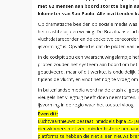
met 62 mensen aan boord stortte begin aug
kilometer van Sao Paulo. Alle inzittenden 
Op dramatische beelden op sociale media was t
het crashte bij een woning. De Braziliaanse lu
vluchtdatarecorder en de cockpitvoicerecorder.
ijsvorming" is. Opvallend is dat de piloten van
In de cockpit zou een waarschuwingslampje h
piloten zouden het systeem aan boord om het 
geactiveerd, maar of dit werkte, is onduidelijk
tijdens de vlucht, en vindt het nog te vroeg om
In buitenlandse media werd na de crash al ges
vleugels het vliegtuig heeft doen neerstorten
ijsvorming in de regio waar het toestel vloog.
Even dit:
Luchtvaartnieuws bestaat inmiddels bijna 25 jaa
nieuwkomers met veel minder historie om aand
platforms te hebben die niet alleen nieuws bre