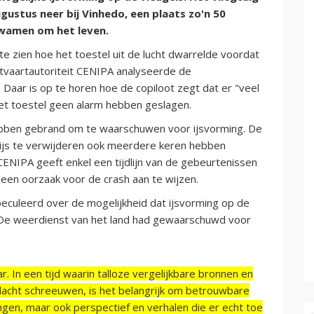
ustus neer bij Vinhedo, een plaats zo'n 50
kwamen om het leven.
e zien hoe het toestel uit de lucht dwarrelde voordat
chtvaartautoriteit CENIPA analyseerde de
 Daar is op te horen hoe de copiloot zegt dat er "veel
 het toestel geen alarm hebben geslagen.
ebben gebrand om te waarschuwen voor ijsvorming. De
ijs te verwijderen ook meerdere keren hebben
. CENIPA geeft enkel een tijdlijn van de gebeurtenissen
 een oorzaak voor de crash aan te wijzen.
peculeerd over de mogelijkheid dat ijsvorming op de
. De weerdienst van het land had gewaarschuwd voor
r. In een tijd waarin talloze vergelijkbare bronnen en
acht schreeuwen, is het belangrijk om betrouwbare
ngen, maar ook perspectief en verhalen die er echt toe