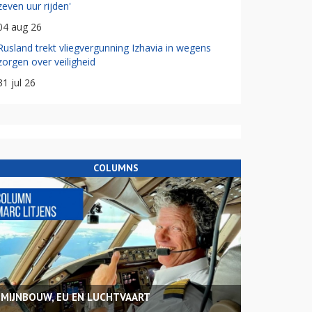
zeven uur rijden'
04 aug 26
Rusland trekt vliegvergunning Izhavia in wegens
zorgen over veiligheid
31 jul 26
COLUMNS
MIJNBOUW, EU EN LUCHTVAART