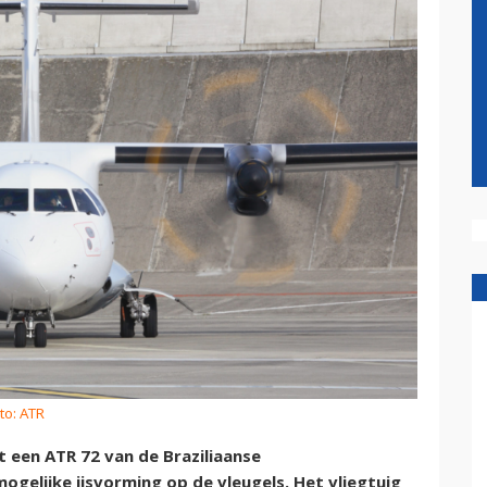
to: ATR
 een ATR 72 van de Braziliaanse
gelijke ijsvorming op de vleugels. Het vliegtuig