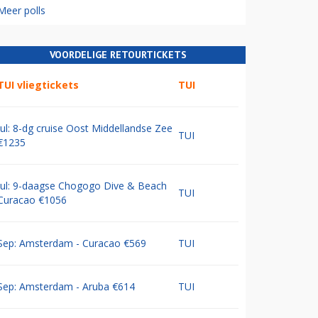
Meer polls
VOORDELIGE RETOURTICKETS
TUI vliegtickets
TUI
Jul: 8-dg cruise Oost Middellandse Zee
TUI
€1235
Jul: 9-daagse Chogogo Dive & Beach
TUI
Curacao €1056
Sep: Amsterdam - Curacao €569
TUI
Sep: Amsterdam - Aruba €614
TUI