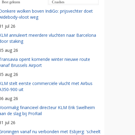
Best gelezen
Crashes
Donkere wolken boven IndiGo: prijsvechter doet
widebody-vloot weg
31 jul 26
KLM annuleert meerdere vluchten naar Barcelona
door staking
05 aug 26
Transavia opent komende winter nieuwe route
vanaf Brussels Airport
05 aug 26
KLM stelt eerste commerciële vlucht met Airbus
A350-900 uit
06 aug 26
Voormalig financieel directeur KLM Erik Swelheim
aan de slag bij ProRail
31 jul 26
Groningen vanaf nu verbonden met Esbjerg: 'scheelt