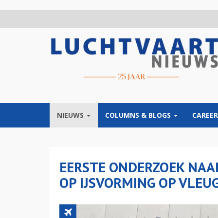
Overslaan
en
naar
de
inhoud
gaan
NIEUWS
COLUMNS & BLOGS
CAREER
EERSTE ONDERZOEK NAAR
OP IJSVORMING OP VLEU