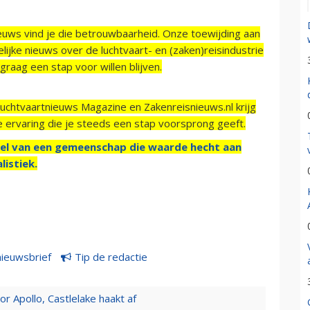
ieuws vind je die betrouwbaarheid. Onze toewijding aan
ijke nieuws over de luchtvaart- en (zaken)reisindustrie
raag een stap voor willen blijven.
Luchtvaartnieuws Magazine en Zakenreisnieuws.nl krijg
e ervaring die je steeds een stap voorsprong geeft.
el van een gemeenschap die waarde hecht aan
listiek.
nieuwsbrief
Tip de redactie
 Apollo, Castlelake haakt af