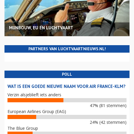
MIJNBOUW, EU EN LUCHTVAART
PARTNERS VAN LUCHTVAARTNIEUWS.NL!
POLL
WAT IS EEN GOEDE NIEUWE NAAM VOOR AIR FRANCE-KLM?
Verzin alsjeblieft iets anders
47% (81 stemmen)
European Airlines Group (EAG)
24% (42 stemmen)
The Blue Group