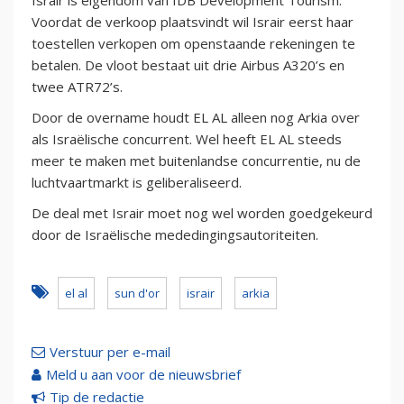
Israir is eigendom van IDB Development Tourism.
Voordat de verkoop plaatsvindt wil Israir eerst haar
toestellen verkopen om openstaande rekeningen te
betalen. De vloot bestaat uit drie Airbus A320’s en
twee ATR72’s.
Door de overname houdt EL AL alleen nog Arkia over
als Israëlische concurrent. Wel heeft EL AL steeds
meer te maken met buitenlandse concurrentie, nu de
luchtvaartmarkt is geliberaliseerd.
De deal met Israir moet nog wel worden goedgekeurd
door de Israëlische mededingingsautoriteiten.
el al
sun d'or
israir
arkia
Verstuur per e-mail
Meld u aan voor de nieuwsbrief
Tip de redactie