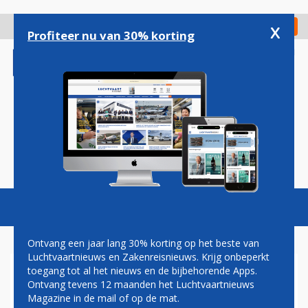
Overslaan
en
x
Digitaal Magazine
Registreer
Check in
naar
Profiteer nu van 30% korting
de
inhoud
gaan
Magazine
Podcasts
Vacatures
Toggl
naviga
Ontvang een jaar lang 30% korting op het beste van
Luchtvaartnieuws en Zakenreisnieuws. Krijg onbeperkt
toegang tot al het nieuws en de bijbehorende Apps.
EL AL WIL VAKANTIEVLIEGER
Ontvang tevens 12 maanden het Luchtvaartnieuws
ISRAIR OVERNEMEN
Magazine in de mail of op de mat.