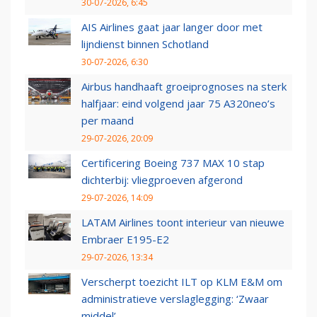
30-07-2026, 6:45
AIS Airlines gaat jaar langer door met
lijndienst binnen Schotland
30-07-2026, 6:30
Airbus handhaaft groeiprognoses na sterk
halfjaar: eind volgend jaar 75 A320neo’s
per maand
29-07-2026, 20:09
Certificering Boeing 737 MAX 10 stap
dichterbij: vliegproeven afgerond
29-07-2026, 14:09
LATAM Airlines toont interieur van nieuwe
Embraer E195-E2
29-07-2026, 13:34
Verscherpt toezicht ILT op KLM E&M om
administratieve verslaglegging: ‘Zwaar
middel’