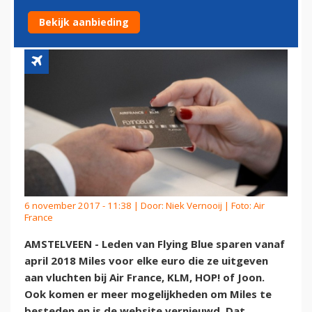
GESPENDEERDE EURO
Bekijk aanbieding
6 november 2017 - 11:38 | Door:
Niek Vernooij
| Foto: Air
France
AMSTELVEEN - Leden van Flying Blue sparen vanaf
april 2018 Miles voor elke euro die ze uitgeven
aan vluchten bij Air France, KLM, HOP! of Joon.
Ook komen er meer mogelijkheden om Miles te
besteden en is de website vernieuwd. Dat