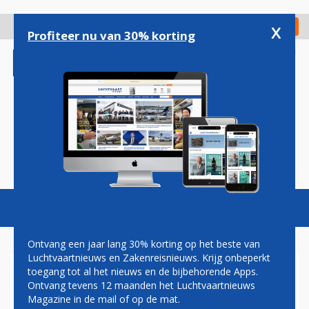
Overslaan
en
x
Digitaal Magazine
Registreer
Check in
naar
Profiteer nu van 30% korting
de
inhoud
gaan
Magazine
Podcasts
Vacatures
Toggl
naviga
Ontvang een jaar lang 30% korting op het beste van
Luchtvaartnieuws en Zakenreisnieuws. Krijg onbeperkt
toegang tot al het nieuws en de bijbehorende Apps.
FLYING BLUE: MILES
Ontvang tevens 12 maanden het Luchtvaartnieuws
VERDIENEN PER
Magazine in de mail of op de mat.