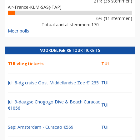
21% (36 stemmen)
Air-France-KLM-SAS(-TAP)
6% (11 stemmen)
Totaal aantal stemmen: 170
Meer polls
VOORDELIGE RETOURTICKETS
TUI vliegtickets
TUI
Jul: 8-dg cruise Oost Middellandse Zee €1235
TUI
Jul: 9-daagse Chogogo Dive & Beach Curacao
TUI
€1056
Sep: Amsterdam - Curacao €569
TUI