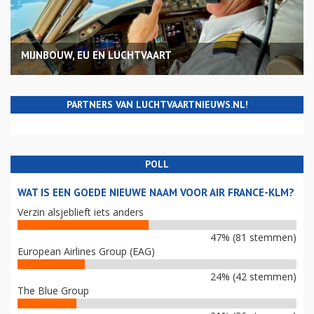
MIJNBOUW, EU EN LUCHTVAART
PARTNERS VAN LUCHTVAARTNIEUWS.NL!
POLL
WAT IS EEN GOEDE NIEUWE NAAM VOOR AIR FRANCE-KLM?
Verzin alsjeblieft iets anders
47% (81 stemmen)
European Airlines Group (EAG)
24% (42 stemmen)
The Blue Group