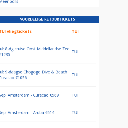
Meer polls
VOORDELIGE RETOURTICKETS
TUI vliegtickets
TUI
Jul: 8-dg cruise Oost Middellandse Zee
TUI
€1235
Jul: 9-daagse Chogogo Dive & Beach
TUI
Curacao €1056
Sep: Amsterdam - Curacao €569
TUI
Sep: Amsterdam - Aruba €614
TUI