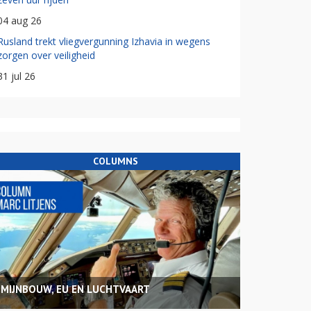
04 aug 26
Rusland trekt vliegvergunning Izhavia in wegens
zorgen over veiligheid
31 jul 26
COLUMNS
MIJNBOUW, EU EN LUCHTVAART