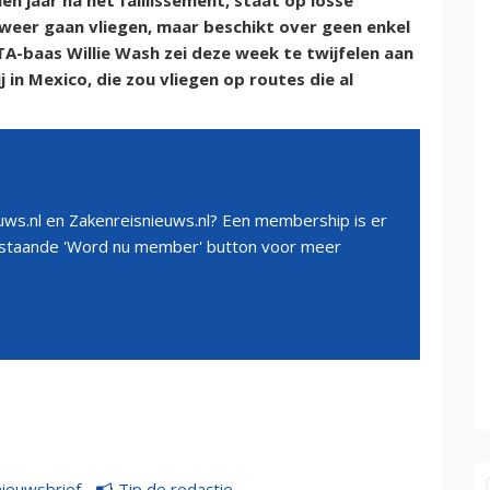
en jaar na het faillissement, staat op losse
n weer gaan vliegen, maar beschikt over geen enkel
TA-baas Willie Wash zei deze week te twijfelen aan
in Mexico, die zou vliegen op routes die al
ws.nl en Zakenreisnieuws.nl? Een membership is er
erstaande 'Word nu member' button voor meer
nieuwsbrief
Tip de redactie