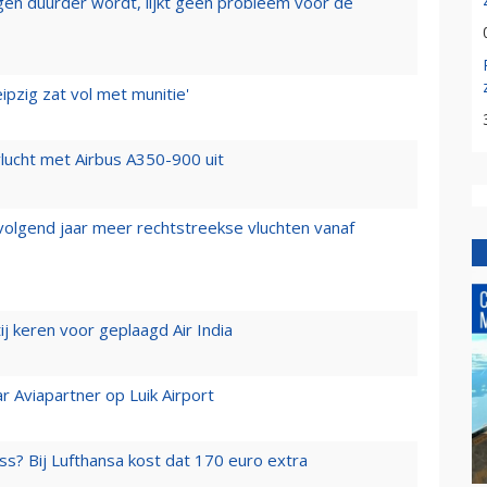
iegen duurder wordt, lijkt geen probleem voor de
ipzig zat vol met munitie'
lucht met Airbus A350-900 uit
 volgend jaar meer rechtstreekse vluchten vanaf
j keren voor geplaagd Air India
r Aviapartner op Luik Airport
ss? Bij Lufthansa kost dat 170 euro extra