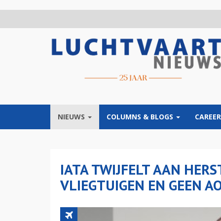
Overslaan
en
naar
de
inhoud
gaan
NIEUWS
COLUMNS & BLOGS
CAREER
IATA TWIJFELT AAN HERS
VLIEGTUIGEN EN GEEN A