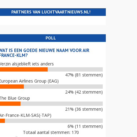
PARTNERS VAN LUCHTVAARTNIEUWS.NL!
POLL
WAT IS EEN GOEDE NIEUWE NAAM VOOR AIR
FRANCE-KLM?
Verzin alsjeblieft iets anders
47% (81 stemmen)
European Airlines Group (EAG)
24% (42 stemmen)
The Blue Group
21% (36 stemmen)
Air-France-KLM-SAS(-TAP)
6% (11 stemmen)
Totaal aantal stemmen: 170