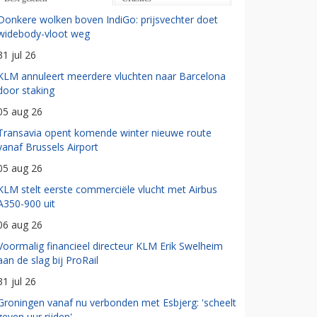
Donkere wolken boven IndiGo: prijsvechter doet
widebody-vloot weg
31 jul 26
KLM annuleert meerdere vluchten naar Barcelona
door staking
05 aug 26
Transavia opent komende winter nieuwe route
vanaf Brussels Airport
05 aug 26
KLM stelt eerste commerciële vlucht met Airbus
A350-900 uit
06 aug 26
Voormalig financieel directeur KLM Erik Swelheim
aan de slag bij ProRail
31 jul 26
Groningen vanaf nu verbonden met Esbjerg: 'scheelt
zeven uur rijden'