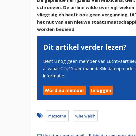
De geplande herrijzenis van Mexicana, derti
schroeven. De airline wilde over vijf weke
vliegtuig en heeft ook geen vergunning. IA
het nut van een nieuwe staatsmaatschappij 
worden bediend.
Dit artikel verder lezen?
Bent u nog geen member van Luchtvaartnieu
al vanaf € 5,45 per maand. Klik dan op ond
informatie.
Word nu member
Inloggen
mexicana
wilie walsh
Verstuur per e-mail
Meld u aan voor de 