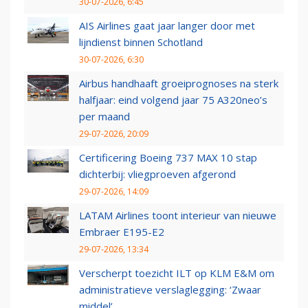
30-07-2026, 6:45
AIS Airlines gaat jaar langer door met
lijndienst binnen Schotland
30-07-2026, 6:30
Airbus handhaaft groeiprognoses na sterk
halfjaar: eind volgend jaar 75 A320neo’s
per maand
29-07-2026, 20:09
Certificering Boeing 737 MAX 10 stap
dichterbij: vliegproeven afgerond
29-07-2026, 14:09
LATAM Airlines toont interieur van nieuwe
Embraer E195-E2
29-07-2026, 13:34
Verscherpt toezicht ILT op KLM E&M om
administratieve verslaglegging: ‘Zwaar
middel’