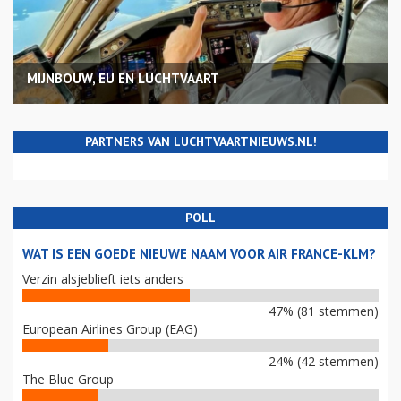
MIJNBOUW, EU EN LUCHTVAART
PARTNERS VAN LUCHTVAARTNIEUWS.NL!
POLL
WAT IS EEN GOEDE NIEUWE NAAM VOOR AIR FRANCE-KLM?
Verzin alsjeblieft iets anders
47% (81 stemmen)
European Airlines Group (EAG)
24% (42 stemmen)
The Blue Group