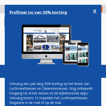
Overslaan
en
x
Digitaal Magazine
Registreer
Check in
naar
Profiteer nu van 30% korting
de
inhoud
gaan
Magazine
Podcasts
Vacatures
Toggl
naviga
Ontvang een jaar lang 30% korting op het beste van
Luchtvaartnieuws en Zakenreisnieuws. Krijg onbeperkt
toegang tot al het nieuws en de bijbehorende Apps.
JAPAN AIRLINES WIL
Ontvang tevens 12 maanden het Luchtvaartnieuws
UITSTOOT VERMINDEREN
Magazine in de mail of op de mat.