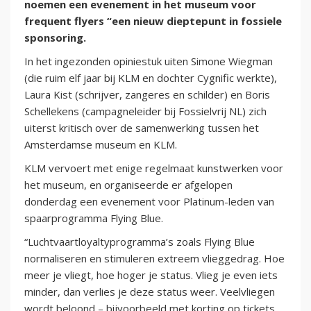
noemen een evenement in het museum voor
frequent flyers “een nieuw dieptepunt in fossiele
sponsoring.
In het ingezonden opiniestuk uiten Simone Wiegman
(die ruim elf jaar bij KLM en dochter Cygnific werkte),
Laura Kist (schrijver, zangeres en schilder) en Boris
Schellekens (campagneleider bij Fossielvrij NL) zich
uiterst kritisch over de samenwerking tussen het
Amsterdamse museum en KLM.
KLM vervoert met enige regelmaat kunstwerken voor
het museum, en organiseerde er afgelopen
donderdag een evenement voor Platinum-leden van
spaarprogramma Flying Blue.
“Luchtvaartloyaltyprogramma’s zoals Flying Blue
normaliseren en stimuleren extreem vlieggedrag. Hoe
meer je vliegt, hoe hoger je status. Vlieg je even iets
minder, dan verlies je deze status weer. Veelvliegen
wordt beloond – bijvoorbeeld met korting op tickets.