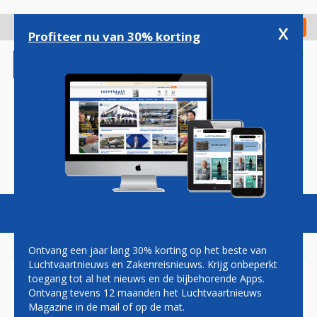
Overslaan
en
x
Digitaal Magazine
Registreer
Check in
naar
Profiteer nu van 30% korting
de
inhoud
gaan
Magazine
Podcasts
Vacatures
Toggl
naviga
Ontvang een jaar lang 30% korting op het beste van
Luchtvaartnieuws en Zakenreisnieuws. Krijg onbeperkt
toegang tot al het nieuws en de bijbehorende Apps.
KLIMAATACTIVISTEN WILLEN
Ontvang tevens 12 maanden het Luchtvaartnieuws
DAT RIJKSMUSEUM
Magazine in de mail of op de mat.