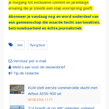
je toegang tot exclusieve content en jarenlange
ervaring die je steeds een stap voorsprong geeft.
Abonneer je vandaag nog en word onderdeel van
een gemeenschap die waarde hecht aan kwaliteit,
betrouwbaarheid en échte journalistiek.
klm
flying blue
Verstuur per e-mail
Meld u aan voor de nieuwsbrief
Tip de redactie
KLM stelt eerste commerciële vlucht met
Airbus A350-900 uit
06-08-2026, 11:17
TUI breidt uit op ABC-eilanden: volgend