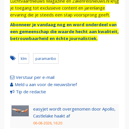
Luchtvaartnieuws Magazine en Zakenreisnieuws.nl krijg
je toegang tot exclusieve content en jarenlange
ervaring die je steeds een stap voorsprong geeft.
Abonneer je vandaag nog en word onderdeel van
een gemeenschap die waarde hecht aan kwaliteit,
betrouwbaarheid en échte journalistiek.
klm
paramaribo
Verstuur per e-mail
Meld u aan voor de nieuwsbrief
Tip de redactie
easyJet wordt overgenomen door Apollo,
Castlelake haakt af
06-08-2026, 16:20