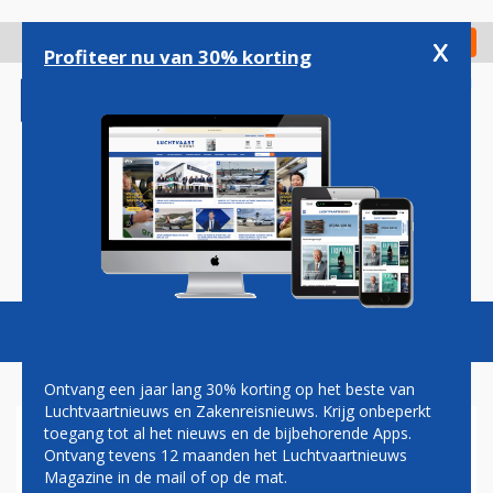
Overslaan
en
x
Digitaal Magazine
Registreer
Check in
naar
Profiteer nu van 30% korting
de
inhoud
gaan
Magazine
Podcasts
Vacatures
Toggl
naviga
Ontvang een jaar lang 30% korting op het beste van
Luchtvaartnieuws en Zakenreisnieuws. Krijg onbeperkt
toegang tot al het nieuws en de bijbehorende Apps.
KLM-VLUCHT VAST IN
Ontvang tevens 12 maanden het Luchtvaartnieuws
SURINAME NA KLAPBANDEN,
Magazine in de mail of op de mat.