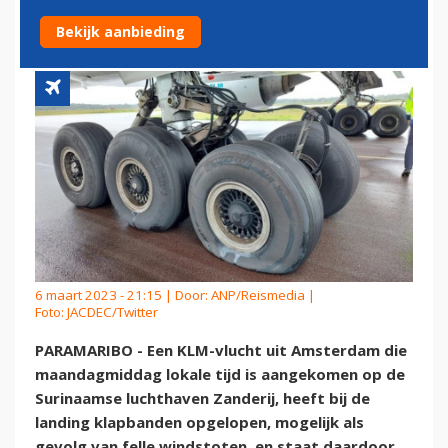
LUCHTHAVEN DICHT
Bekijk aanbieding
6 maart 2023 - 21:15 | Door:
ANP/Reismedia
|
Foto: JACDEC/Twitter
PARAMARIBO - Een KLM-vlucht uit Amsterdam die
maandagmiddag lokale tijd is aangekomen op de
Surinaamse luchthaven Zanderij, heeft bij de
landing klapbanden opgelopen, mogelijk als
gevolg van felle windstoten, en staat daardoor