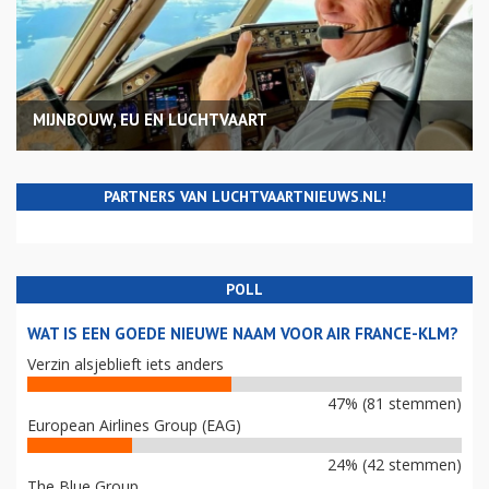
MIJNBOUW, EU EN LUCHTVAART
PARTNERS VAN LUCHTVAARTNIEUWS.NL!
POLL
WAT IS EEN GOEDE NIEUWE NAAM VOOR AIR FRANCE-KLM?
Verzin alsjeblieft iets anders
47% (81 stemmen)
European Airlines Group (EAG)
24% (42 stemmen)
The Blue Group