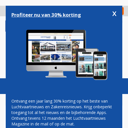
Overslaan
en
x
Digitaal Magazine
Registreer
Check in
naar
Profiteer nu van 30% korting
de
inhoud
gaan
Magazine
Podcasts
Vacatures
Toggl
naviga
Ontvang een jaar lang 30% korting op het beste van
Luchtvaartnieuws en Zakenreisnieuws. Krijg onbeperkt
toegang tot al het nieuws en de bijbehorende Apps.
LEASEMAATSCHAPPIJ
Ontvang tevens 12 maanden het Luchtvaartnieuws
AVOLON NEEMT
Magazine in de mail of op de mat.