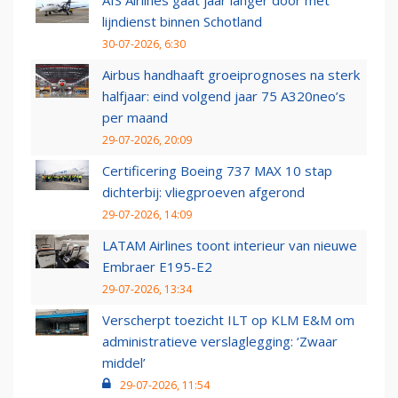
AIS Airlines gaat jaar langer door met
lijndienst binnen Schotland
30-07-2026, 6:30
Airbus handhaaft groeiprognoses na sterk
halfjaar: eind volgend jaar 75 A320neo’s
per maand
29-07-2026, 20:09
Certificering Boeing 737 MAX 10 stap
dichterbij: vliegproeven afgerond
29-07-2026, 14:09
LATAM Airlines toont interieur van nieuwe
Embraer E195-E2
29-07-2026, 13:34
Verscherpt toezicht ILT op KLM E&M om
administratieve verslaglegging: ‘Zwaar
middel’
29-07-2026, 11:54