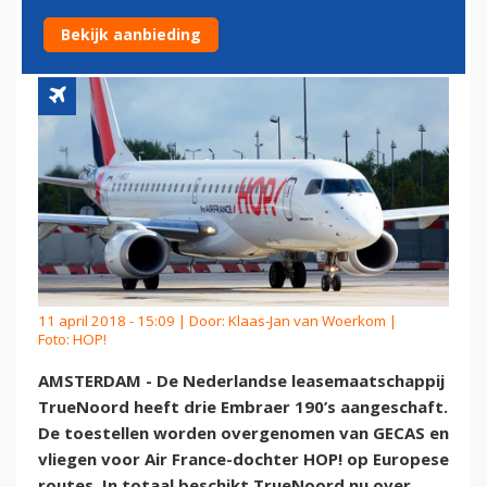
EMBRAER 190'S
Bekijk aanbieding
11 april 2018 - 15:09 | Door:
Klaas-Jan van Woerkom
|
Foto: HOP!
AMSTERDAM - De Nederlandse leasemaatschappij
TrueNoord heeft drie Embraer 190’s aangeschaft.
De toestellen worden overgenomen van GECAS en
vliegen voor Air France-dochter HOP! op Europese
routes. In totaal beschikt TrueNoord nu over