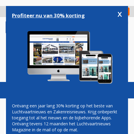
Overslaan
en
x
Digitaal Magazine
Registreer
Check in
naar
Profiteer nu van 30% korting
de
inhoud
gaan
Magazine
Podcasts
Vacatures
Toggl
naviga
Ontvang een jaar lang 30% korting op het beste van
Luchtvaartnieuws en Zakenreisnieuws. Krijg onbeperkt
toegang tot al het nieuws en de bijbehorende Apps.
LEASEMAATSCHAPPIJ
Ontvang tevens 12 maanden het Luchtvaartnieuws
TRUENOORD KOOPT DRIE
Magazine in de mail of op de mat.