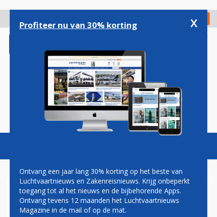
Overslaan
en
x
Digitaal Magazine
Registreer
Check in
naar
Profiteer nu van 30% korting
de
inhoud
gaan
Magazine
Podcasts
Vacatures
Toggl
naviga
Ontvang een jaar lang 30% korting op het beste van
Luchtvaartnieuws en Zakenreisnieuws. Krijg onbeperkt
toegang tot al het nieuws en de bijbehorende Apps.
LUFTHANSA ORGANISEERT
Ontvang tevens 12 maanden het Luchtvaartnieuws
EERSTE 'HEALTHY TRAVEL'
Magazine in de mail of op de mat.