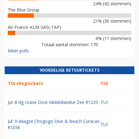
24% (42 stemmen)
The Blue Group
21% (36 stemmen)
Air-France-KLM-SAS(-TAP)
6% (11 stemmen)
Totaal aantal stemmen: 170
Meer polls
VOORDELIGE RETOURTICKETS
TUI vliegtickets
TUI
Jul: 8-dg cruise Oost Middellandse Zee €1235
TUI
Jul: 9-daagse Chogogo Dive & Beach Curacao
TUI
€1056