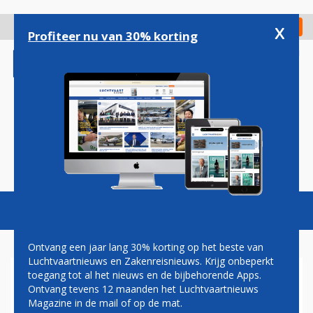
Overslaan
en
x
Digitaal Magazine
Registreer
Check in
naar
Profiteer nu van 30% korting
de
inhoud
gaan
Magazine
Podcasts
Vacatures
Toggl
naviga
Ontvang een jaar lang 30% korting op het beste van
Luchtvaartnieuws en Zakenreisnieuws. Krijg onbeperkt
toegang tot al het nieuws en de bijbehorende Apps.
MOGELIJKE DEAL TUSSEN AIR
Ontvang tevens 12 maanden het Luchtvaartnieuws
NZ EN QANTAS
Magazine in de mail of op de mat.