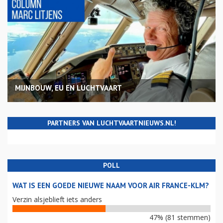
MIJNBOUW, EU EN LUCHTVAART
PARTNERS VAN LUCHTVAARTNIEUWS.NL!
POLL
WAT IS EEN GOEDE NIEUWE NAAM VOOR AIR FRANCE-KLM?
Verzin alsjeblieft iets anders
47% (81 stemmen)