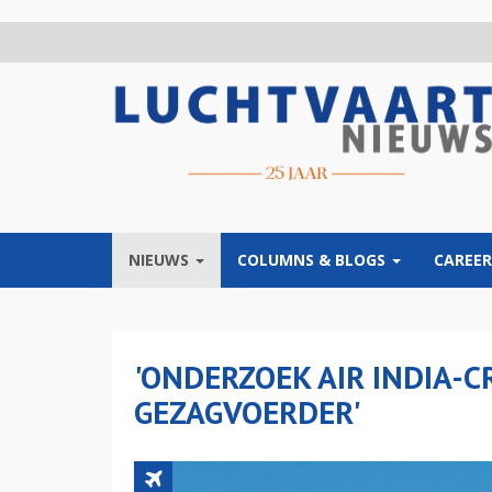
Overslaan
en
naar
de
inhoud
gaan
NIEUWS
COLUMNS & BLOGS
CAREER
'ONDERZOEK AIR INDIA-
GEZAGVOERDER'