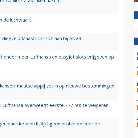
 Apollo, Castlelake haakt af
n de luchtvaart
t vliegveld Maastricht zich aan bij ANVR
t onder meer Lufthansa en easyJet slots vrijgeven op
ansen: maatschappij zet in op nieuwe bestemmingen
er: Lufthansa overweegt eerste 777-9’s te weigeren
iegen duurder wordt, lijkt geen probleem voor de