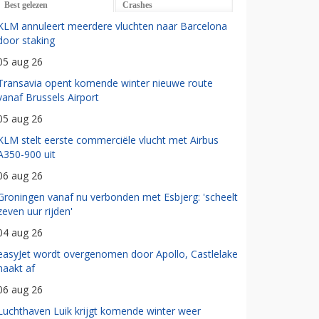
Best gelezen
Crashes
KLM annuleert meerdere vluchten naar Barcelona
door staking
05 aug 26
Transavia opent komende winter nieuwe route
vanaf Brussels Airport
05 aug 26
KLM stelt eerste commerciële vlucht met Airbus
A350-900 uit
06 aug 26
Groningen vanaf nu verbonden met Esbjerg: 'scheelt
zeven uur rijden'
04 aug 26
easyJet wordt overgenomen door Apollo, Castlelake
haakt af
06 aug 26
Luchthaven Luik krijgt komende winter weer