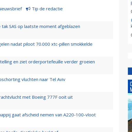
nieuwsbrief
Tip de redactie
 tak SAS op laatste moment afgeblazen
elen nadat piloot 70.000 xtc-pillen smokkelde
elling en ziet orderportefeuille verder groeien
chorting vluchten naar Tel Aviv
vrachtvlucht met Boeing 777F ooit uit
happij gaat afscheid nemen van A220-100-vloot