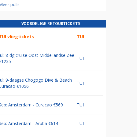
Meer polls
VOORDELIGE RETOURTICKETS
TUI vliegtickets
TUI
Jul: 8-dg cruise Oost Middellandse Zee
TUI
€1235
Jul: 9-daagse Chogogo Dive & Beach
TUI
Curacao €1056
Sep: Amsterdam - Curacao €569
TUI
Sep: Amsterdam - Aruba €614
TUI