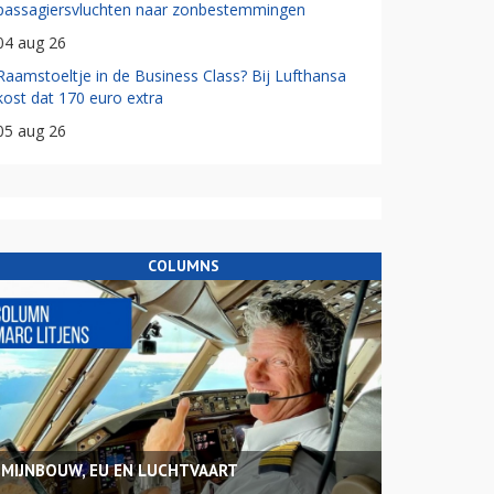
passagiersvluchten naar zonbestemmingen
04 aug 26
Raamstoeltje in de Business Class? Bij Lufthansa
kost dat 170 euro extra
05 aug 26
COLUMNS
MIJNBOUW, EU EN LUCHTVAART