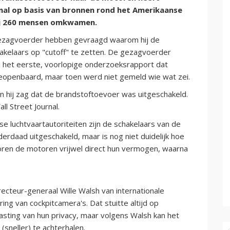
nal op basis van bronnen rond het Amerikaanse
bij 260 mensen omkwamen.
 gezagvoerder hebben gevraagd waarom hij de
kelaars op "cutoff" te zetten. De gezagvoerder
ij het eerste, voorlopige onderzoeksrapport dat
eopenbaard, maar toen werd niet gemeld wie wat zei.
en hij zag dat de brandstoftoevoer was uitgeschakeld.
l Street Journal.
e luchtvaartautoriteiten zijn de schakelaars van de
erdaad uitgeschakeld, maar is nog niet duidelijk hoe
oren de motoren vrijwel direct hun vermogen, waarna
.
irecteur-generaal Wille Walsh van internationale
ng van cockpitcamera's. Dat stuitte altijd op
tasting van hun privacy, maar volgens Walsh kan het
sneller) te achterhalen.