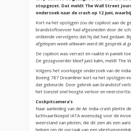
stopgezet. Dat meldt The Wall Street Jour
onderzoek naar de crash op 12 juni, waar
Kort na het opstijgen zou de copiloot aan de
brandstoftoevoer had afgesneden door de scha
ontkende vervolgens dat hij dat had gedaan. B
afgelopen week uitkwam werd dit gesprek al g
De copiloot was verrast en raakte in paniek to
De gezagvoerder bleef juist kalm, meldt The Wal
Volgens het voorlopige onderzoek van de Indias
Boeing 787 Dreamliner kort na het opstijgen ind
dat gebeurde. Door gebrek aan brandstof verl
het toestel snel hoogte verloor en neerstortte
Cockpitcamera's
Naar aanleiding van de Air India-crash pleitte d
luchtvaartkoepel IATA woensdag voor de invoeri
weerstand van piloten, die dit zien als een aan
helpen om de oorzaak van een vliegtuigongeluk (