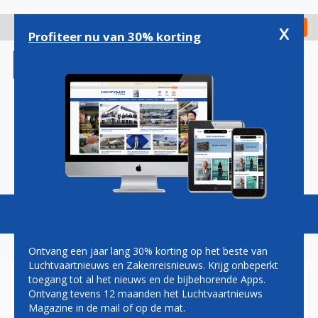
Overslaan
en
x
Digitaal Magazine
Registreer
Check in
naar
Profiteer nu van 30% korting
de
inhoud
gaan
Magazine
Podcasts
Vacatures
Toggl
naviga
Ontvang een jaar lang 30% korting op het beste van
Luchtvaartnieuws en Zakenreisnieuws. Krijg onbeperkt
toegang tot al het nieuws en de bijbehorende Apps.
SAS SCHRAPT 4000 BANEN
Ontvang tevens 12 maanden het Luchtvaartnieuws
EN WIL REGIONAL JETS
Magazine in de mail of op de mat.