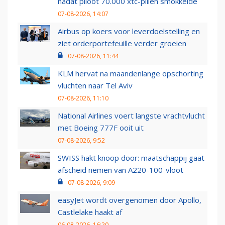
nadat piloot 70.000 xtc-pillen smokkelde
07-08-2026, 14:07
Airbus op koers voor leverdoelstelling en
ziet orderportefeuille verder groeien
07-08-2026, 11:44
KLM hervat na maandenlange opschorting
vluchten naar Tel Aviv
07-08-2026, 11:10
National Airlines voert langste vrachtvlucht
met Boeing 777F ooit uit
07-08-2026, 9:52
SWISS hakt knoop door: maatschappij gaat
afscheid nemen van A220-100-vloot
07-08-2026, 9:09
easyJet wordt overgenomen door Apollo,
Castlelake haakt af
06-08-2026, 16:20