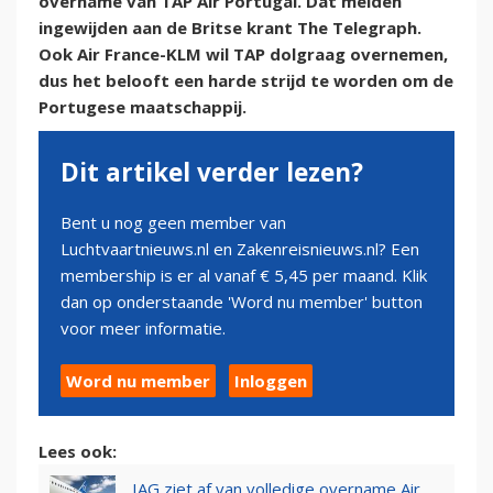
overname van TAP Air Portugal. Dat melden
ingewijden aan de Britse krant The Telegraph.
Ook Air France-KLM wil TAP dolgraag overnemen,
dus het belooft een harde strijd te worden om de
Portugese maatschappij.
Dit artikel verder lezen?
Bent u nog geen member van
Luchtvaartnieuws.nl en Zakenreisnieuws.nl? Een
membership is er al vanaf € 5,45 per maand. Klik
dan op onderstaande 'Word nu member' button
voor meer informatie.
Word nu member
Inloggen
Lees ook:
IAG ziet af van volledige overname Air