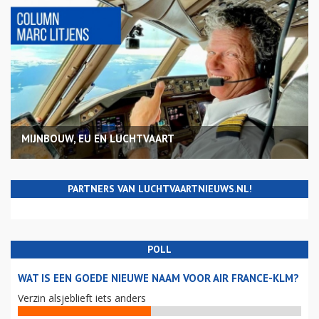
MIJNBOUW, EU EN LUCHTVAART
PARTNERS VAN LUCHTVAARTNIEUWS.NL!
POLL
WAT IS EEN GOEDE NIEUWE NAAM VOOR AIR FRANCE-KLM?
Verzin alsjeblieft iets anders