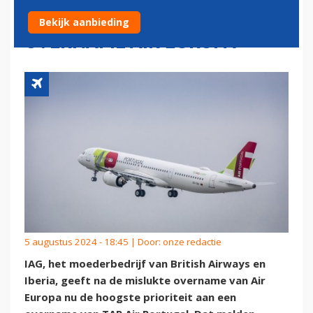
VAST IN TAP NA MISLUKTE
Bekijk aanbieding
OVERNAME AIR EUROPA'
5 augustus 2024 - 18:45 | Door:
onze redactie
IAG, het moederbedrijf van British Airways en
Iberia, geeft na de mislukte overname van Air
Europa nu de hoogste prioriteit aan een