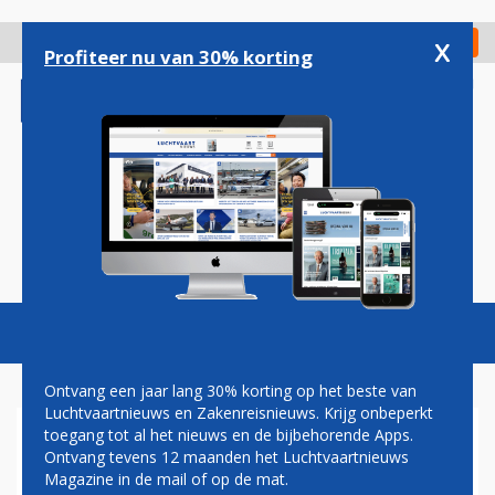
Overslaan
en
x
Digitaal Magazine
Registreer
Check in
naar
Profiteer nu van 30% korting
de
inhoud
gaan
Magazine
Podcasts
Vacatures
Toggl
naviga
Ontvang een jaar lang 30% korting op het beste van
Luchtvaartnieuws en Zakenreisnieuws. Krijg onbeperkt
toegang tot al het nieuws en de bijbehorende Apps.
TEGENVALLER VOOR AIR
Ontvang tevens 12 maanden het Luchtvaartnieuws
FRANCE-KLM? 'IAG BIJT ZICH
Magazine in de mail of op de mat.