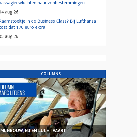
passagiersvluchten naar zonbestemmingen
04 aug 26
Raamstoeltje in de Business Class? Bij Lufthansa
kost dat 170 euro extra
05 aug 26
COLUMNS
MIJNBOUW, EU EN LUCHTVAART