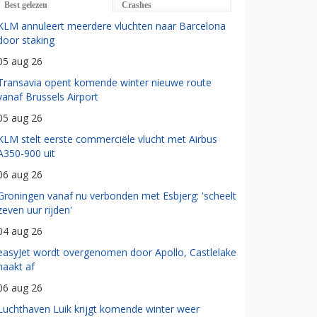
Best gelezen
Crashes
KLM annuleert meerdere vluchten naar Barcelona
door staking
05 aug 26
Transavia opent komende winter nieuwe route
vanaf Brussels Airport
05 aug 26
KLM stelt eerste commerciële vlucht met Airbus
A350-900 uit
06 aug 26
Groningen vanaf nu verbonden met Esbjerg: 'scheelt
zeven uur rijden'
04 aug 26
easyJet wordt overgenomen door Apollo, Castlelake
haakt af
06 aug 26
Luchthaven Luik krijgt komende winter weer