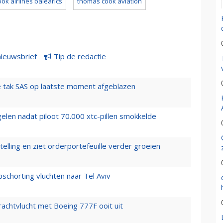
ok airlines balearics
thomas cook aviation
nieuwsbrief
Tip de redactie
 tak SAS op laatste moment afgeblazen
elen nadat piloot 70.000 xtc-pillen smokkelde
elling en ziet orderportefeuille verder groeien
chorting vluchten naar Tel Aviv
vrachtvlucht met Boeing 777F ooit uit