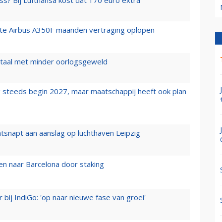
ss? Bij Lufthansa kost dat 170 euro extra
rste Airbus A350F maanden vertraging oplopen
wartaal met minder oorlogsgeweld
 steeds begin 2027, maar maatschappij heeft ook plan
tsnapt aan aanslag op luchthaven Leipzig
n naar Barcelona door staking
 bij IndiGo: 'op naar nieuwe fase van groei'