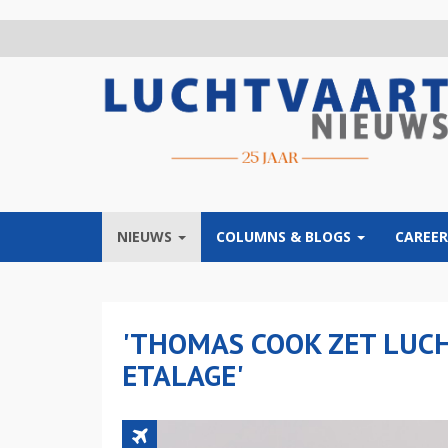
Overslaan
en
naar
de
inhoud
gaan
NIEUWS
COLUMNS & BLOGS
CAREER
'THOMAS COOK ZET LUCH
ETALAGE'