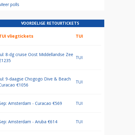
Meer polls
VOORDELIGE RETOURTICKETS
TUI vliegtickets
TUI
Jul: 8-dg cruise Oost Middellandse Zee
TUI
€1235
Jul: 9-daagse Chogogo Dive & Beach
TUI
Curacao €1056
Sep: Amsterdam - Curacao €569
TUI
Sep: Amsterdam - Aruba €614
TUI