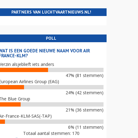
PARTNERS VAN LUCHTVAARTNIEUWS.NL!
POLL
WAT IS EEN GOEDE NIEUWE NAAM VOOR AIR
FRANCE-KLM?
Verzin alsjeblieft iets anders
47% (81 stemmen)
European Airlines Group (EAG)
24% (42 stemmen)
The Blue Group
21% (36 stemmen)
Air-France-KLM-SAS(-TAP)
6% (11 stemmen)
Totaal aantal stemmen: 170