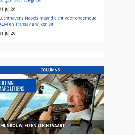
31 jul 26
Luchthavens Napels maand dicht voor onderhoud:
KLM en Transavia wijken uit
31 jul 26
COLUMNS
MIJNBOUW, EU EN LUCHTVAART