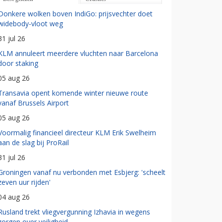
Donkere wolken boven IndiGo: prijsvechter doet
widebody-vloot weg
31 jul 26
KLM annuleert meerdere vluchten naar Barcelona
door staking
05 aug 26
Transavia opent komende winter nieuwe route
vanaf Brussels Airport
05 aug 26
Voormalig financieel directeur KLM Erik Swelheim
aan de slag bij ProRail
31 jul 26
Groningen vanaf nu verbonden met Esbjerg: 'scheelt
zeven uur rijden'
04 aug 26
Rusland trekt vliegvergunning Izhavia in wegens
zorgen over veiligheid