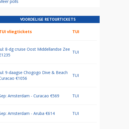
Meer polls
VOORDELIGE RETOURTICKETS
TUI vliegtickets
TUI
Jul: 8-dg cruise Oost Middellandse Zee
TUI
€1235
Jul: 9-daagse Chogogo Dive & Beach
TUI
Curacao €1056
Sep: Amsterdam - Curacao €569
TUI
Sep: Amsterdam - Aruba €614
TUI