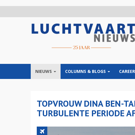
Overslaan
en
naar
de
inhoud
gaan
NIEUWS
COLUMNS & BLOGS
CAREER
TOPVROUW DINA BEN-TA
TURBULENTE PERIODE AF 