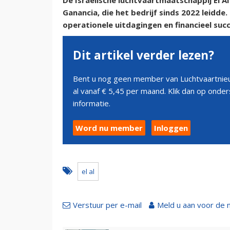
De Israëlische luchtvaartmaatschappij El A
Ganancia, die het bedrijf sinds 2022 leidd
operationele uitdagingen en financieel succ
Dit artikel verder lezen?
Bent u nog geen member van Luchtvaartnieu
al vanaf € 5,45 per maand. Klik dan op ond
informatie.
Word nu member
Inloggen
el al
Verstuur per e-mail
Meld u aan voor de 