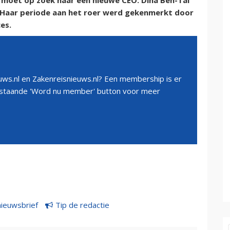
l moet op zoek naar een nieuwe CEO. Dina Ben-Tal
e. Haar periode aan het roer werd gekenmerkt door
es.
ws.nl en Zakenreisnieuws.nl? Een membership is er
erstaande 'Word nu member' button voor meer
nieuwsbrief
Tip de redactie