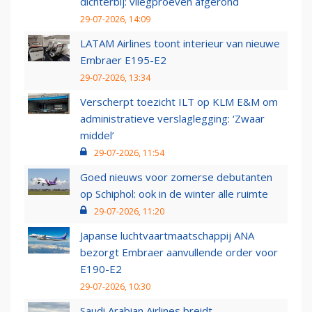
dichterbij: vliegproeven afgerond
29-07-2026, 14:09
LATAM Airlines toont interieur van nieuwe
Embraer E195-E2
29-07-2026, 13:34
Verscherpt toezicht ILT op KLM E&M om
administratieve verslaglegging: ‘Zwaar
middel’
29-07-2026, 11:54
Goed nieuws voor zomerse debutanten
op Schiphol: ook in de winter alle ruimte
29-07-2026, 11:20
Japanse luchtvaartmaatschappij ANA
bezorgt Embraer aanvullende order voor
E190-E2
29-07-2026, 10:30
Saudi Arabian Airlines breidt