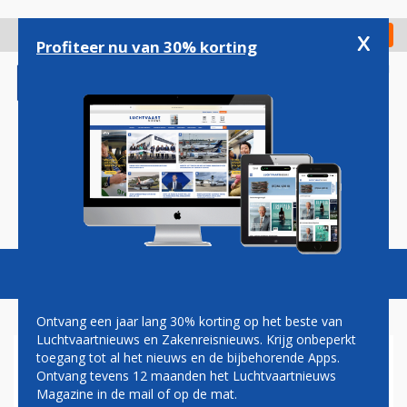
Overslaan
en
x
Digitaal Magazine
Registreer
Check in
naar
Profiteer nu van 30% korting
de
inhoud
gaan
Magazine
Podcasts
Vacatures
Toggl
naviga
Ontvang een jaar lang 30% korting op het beste van
Luchtvaartnieuws en Zakenreisnieuws. Krijg onbeperkt
toegang tot al het nieuws en de bijbehorende Apps.
TRANSAVIA ANNULEERT IN
Ontvang tevens 12 maanden het Luchtvaartnieuws
JULI EN AUGUSTUS 210
Magazine in de mail of op de mat.