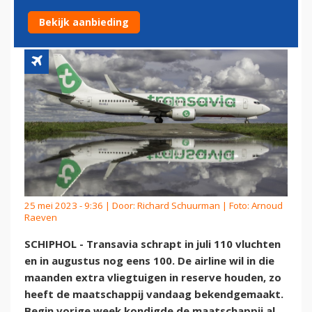
VLUCHTEN
Bekijk aanbieding
25 mei 2023 - 9:36 | Door:
Richard Schuurman
| Foto: Arnoud
Raeven
SCHIPHOL - Transavia schrapt in juli 110 vluchten
en in augustus nog eens 100. De airline wil in die
maanden extra vliegtuigen in reserve houden, zo
heeft de maatschappij vandaag bekendgemaakt.
Begin vorige week kondigde de maatschappij al