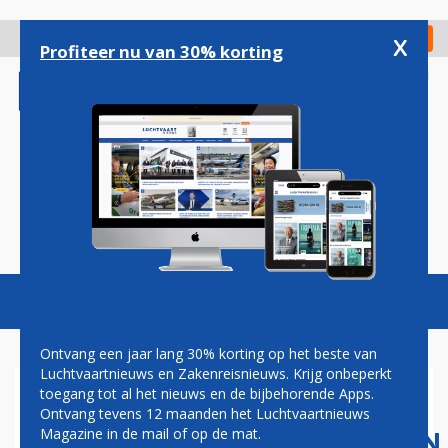
Overslaan
en
x
Digitaal Magazine
Registreer
Check in
naar
Profiteer nu van 30% korting
de
inhoud
gaan
Magazine
Podcasts
Vacatures
Toggl
naviga
Ontvang een jaar lang 30% korting op het beste van
Luchtvaartnieuws en Zakenreisnieuws. Krijg onbeperkt
toegang tot al het nieuws en de bijbehorende Apps.
TURKSE
Ontvang tevens 12 maanden het Luchtvaartnieuws
LUCHTVAARTMAATSCHAPPIJEN
Magazine in de mail of op de mat.