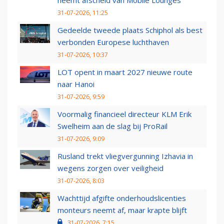
neemt afscheid van Mobile Lounges
31-07-2026, 11:25
Gedeelde tweede plaats Schiphol als best
verbonden Europese luchthaven
31-07-2026, 10:37
LOT opent in maart 2027 nieuwe route
naar Hanoi
31-07-2026, 9:59
Voormalig financieel directeur KLM Erik
Swelheim aan de slag bij ProRail
31-07-2026, 9:09
Rusland trekt vliegvergunning Izhavia in
wegens zorgen over veiligheid
31-07-2026, 8:03
Wachttijd afgifte onderhoudslicenties
monteurs neemt af, maar krapte blijft
31-07-2026, 7:15