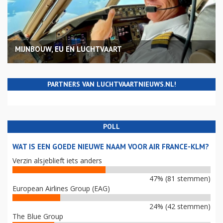
MIJNBOUW, EU EN LUCHTVAART
PARTNERS VAN LUCHTVAARTNIEUWS.NL!
POLL
WAT IS EEN GOEDE NIEUWE NAAM VOOR AIR FRANCE-KLM?
Verzin alsjeblieft iets anders
47% (81 stemmen)
European Airlines Group (EAG)
24% (42 stemmen)
The Blue Group