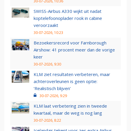
30-07-2026, 10:36
SWISS-Airbus A330 wijkt uit nadat
koptelefoonoplader rook in cabine
veroorzaakt
30-07-2026, 10:23
Bezoekersrecord voor Farnborough
Airshow: 41 procent meer dan de vorige
keer
30-07-2026, 9:30
KLM ziet resultaten verbeteren, maar
achteroverleunen is geen optie:
‘Realistisch blijven’
30-07-2026, 9:29
KLM laat verbetering zien in tweede
kwartaal, maar de weg is nog lang
30-07-2026, 8:22
Icelandair tekent voor zes extra Airbus