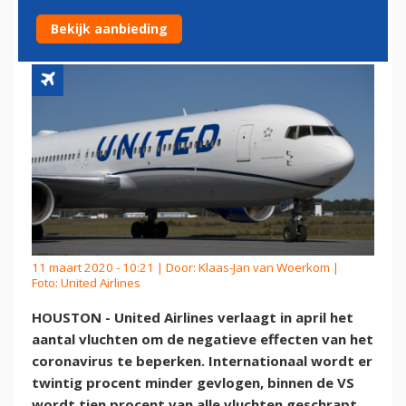
CORONAVIRUS
Bekijk aanbieding
11 maart 2020 - 10:21 | Door:
Klaas-Jan van Woerkom
|
Foto: United Airlines
HOUSTON - United Airlines verlaagt in april het
aantal vluchten om de negatieve effecten van het
coronavirus te beperken. Internationaal wordt er
twintig procent minder gevlogen, binnen de VS
wordt tien procent van alle vluchten geschrapt.