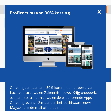
Overslaan
en
x
Digitaal Magazine
Registreer
Check in
naar
Profiteer nu van 30% korting
de
inhoud
gaan
Magazine
Podcasts
Vacatures
Toggl
naviga
Ontvang een jaar lang 30% korting op het beste van
Luchtvaartnieuws en Zakenreisnieuws. Krijg onbeperkt
toegang tot al het nieuws en de bijbehorende Apps.
UNITED AIRLINES REDUCEERT
Ontvang tevens 12 maanden het Luchtvaartnieuws
AANTAL VLUCHTEN DOOR
Magazine in de mail of op de mat.