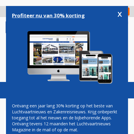
Overslaan
en
x
Digitaal Magazine
Registreer
Check in
naar
Profiteer nu van 30% korting
de
inhoud
gaan
Magazine
Podcasts
Vacatures
Toggl
naviga
Ontvang een jaar lang 30% korting op het beste van
Luchtvaartnieuws en Zakenreisnieuws. Krijg onbeperkt
toegang tot al het nieuws en de bijbehorende Apps.
VERTREKKEND QANTAS-
Ontvang tevens 12 maanden het Luchtvaartnieuws
TOPMAN ALAN JOYCE LOOPT
Magazine in de mail of op de mat.