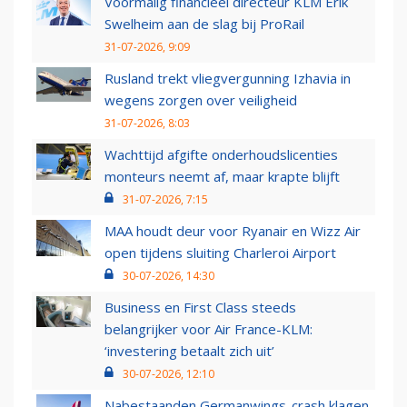
Voormalig financieel directeur KLM Erik
Swelheim aan de slag bij ProRail
31-07-2026, 9:09
Rusland trekt vliegvergunning Izhavia in
wegens zorgen over veiligheid
31-07-2026, 8:03
Wachttijd afgifte onderhoudslicenties
monteurs neemt af, maar krapte blijft
31-07-2026, 7:15
MAA houdt deur voor Ryanair en Wizz Air
open tijdens sluiting Charleroi Airport
30-07-2026, 14:30
Business en First Class steeds
belangrijker voor Air France-KLM:
‘investering betaalt zich uit’
30-07-2026, 12:10
Nabestaanden Germanwings-crash klagen