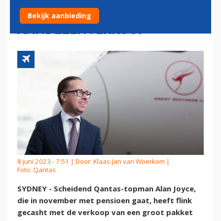
BINNEN MET
Bekijk aanbieding
AANDELENVERKOOP
8 juni 2023 - 7:51 | Door:
Klaas-Jan van Woerkom
|
Foto: Qantas
SYDNEY - Scheidend Qantas-topman Alan Joyce,
die in november met pensioen gaat, heeft flink
gecasht met de verkoop van een groot pakket