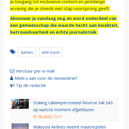
je toegang tot exclusieve content en jarenlange
ervaring die je steeds een stap voorsprong geeft.
Abonneer je vandaag nog en word onderdeel van
een gemeenschap die waarde hecht aan kwaliteit,
betrouwbaarheid en échte journalistiek.
qantas
alan joyce
Verstuur per e-mail
Meld u aan voor de nieuwsbrief
Tip de redactie
Staking cabinepersoneel Noorse tak SAS
op laatste moment afgeblazen
07-08-2026, 15:11
Malaysia Airlines neemt maatregelen