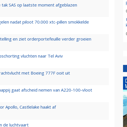
 tak SAS op laatste moment afgeblazen
elen nadat piloot 70.000 xtc-pillen smokkelde
elling en ziet orderportefeuille verder groeien
chorting vluchten naar Tel Aviv
vrachtvlucht met Boeing 777F ooit uit
happij gaat afscheid nemen van A220-100-vloot
 Apollo, Castlelake haakt af
n de luchtvaart