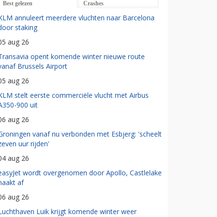
Best gelezen
Crashes
KLM annuleert meerdere vluchten naar Barcelona
door staking
05 aug 26
Transavia opent komende winter nieuwe route
vanaf Brussels Airport
05 aug 26
KLM stelt eerste commerciële vlucht met Airbus
A350-900 uit
06 aug 26
Groningen vanaf nu verbonden met Esbjerg: 'scheelt
zeven uur rijden'
04 aug 26
easyJet wordt overgenomen door Apollo, Castlelake
haakt af
06 aug 26
Luchthaven Luik krijgt komende winter weer