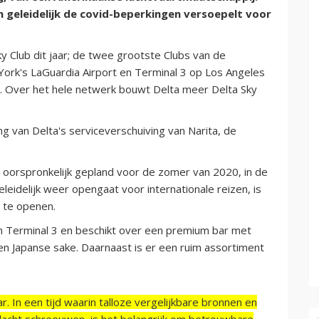
geleidelijk de covid-beperkingen versoepelt voor
 Club dit jaar; de twee grootste Clubs van de
York's LaGuardia Airport en Terminal 3 op Los Angeles
end. Over het hele netwerk bouwt Delta meer Delta Sky
g van Delta's serviceverschuiving van Narita, de
oorspronkelijk gepland voor de zomer van 2020, in de
eidelijk weer opengaat voor internationale reizen, is
 te openen.
an Terminal 3 en beschikt over een premium bar met
n en Japanse sake. Daarnaast is er een ruim assortiment
r. In een tijd waarin talloze vergelijkbare bronnen en
acht schreeuwen, is het belangrijk om betrouwbare