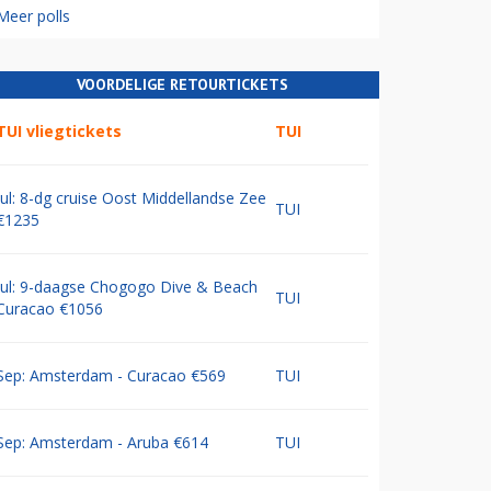
Meer polls
VOORDELIGE RETOURTICKETS
TUI vliegtickets
TUI
Jul: 8-dg cruise Oost Middellandse Zee
TUI
€1235
Jul: 9-daagse Chogogo Dive & Beach
TUI
Curacao €1056
Sep: Amsterdam - Curacao €569
TUI
Sep: Amsterdam - Aruba €614
TUI