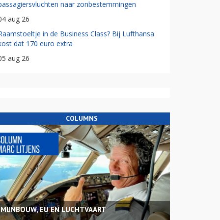
passagiersvluchten naar zonbestemmingen
04 aug 26
Raamstoeltje in de Business Class? Bij Lufthansa
kost dat 170 euro extra
05 aug 26
COLUMNS
MIJNBOUW, EU EN LUCHTVAART