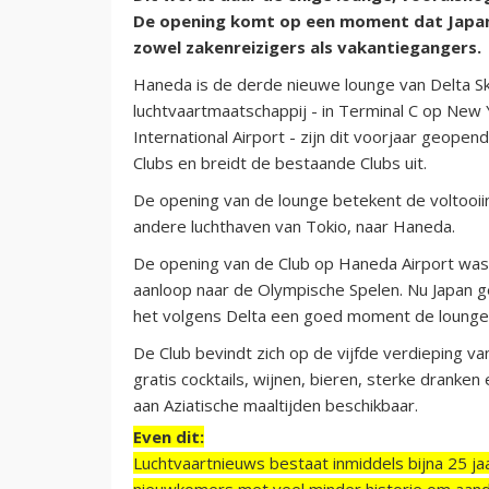
De opening komt op een moment dat Japan 
zowel zakenreizigers als vakantiegangers.
Haneda is de derde nieuwe lounge van Delta Sky
luchtvaartmaatschappij - in Terminal C op New 
International Airport - zijn dit voorjaar geop
Clubs en breidt de bestaande Clubs uit.
De opening van de lounge betekent de voltooiin
andere luchthaven van Tokio, naar Haneda.
De opening van de Club op Haneda Airport was 
aanloop naar de Olympische Spelen. Nu Japan gel
het volgens Delta een goed moment de lounge
De Club bevindt zich op de vijfde verdieping v
gratis cocktails, wijnen, bieren, sterke dranke
aan Aziatische maaltijden beschikbaar.
Even dit:
Luchtvaartnieuws bestaat inmiddels bijna 25 jaa
nieuwkomers met veel minder historie om aand