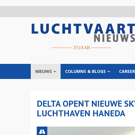
Overslaan
en
naar
de
inhoud
gaan
NIEUWS
COLUMNS & BLOGS
CAREER
DELTA OPENT NIEUWE SK
LUCHTHAVEN HANEDA