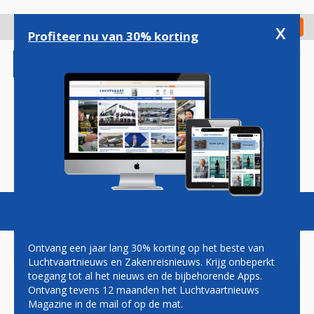
Overslaan
en
x
Digitaal Magazine
Registreer
Check in
naar
Profiteer nu van 30% korting
de
inhoud
gaan
Magazine
Podcasts
Vacatures
Toggl
naviga
Ontvang een jaar lang 30% korting op het beste van
Luchtvaartnieuws en Zakenreisnieuws. Krijg onbeperkt
toegang tot al het nieuws en de bijbehorende Apps.
EERSTE ELEKTRISCHE
Ontvang tevens 12 maanden het Luchtvaartnieuws
VLIEGTUIG LANDT OP
Magazine in de mail of op de mat.