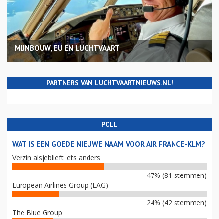
MIJNBOUW, EU EN LUCHTVAART
PARTNERS VAN LUCHTVAARTNIEUWS.NL!
POLL
WAT IS EEN GOEDE NIEUWE NAAM VOOR AIR FRANCE-KLM?
Verzin alsjeblieft iets anders
47% (81 stemmen)
European Airlines Group (EAG)
24% (42 stemmen)
The Blue Group