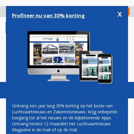
Overslaan
en
x
Digitaal Magazine
Registreer
Check in
naar
Profiteer nu van 30% korting
de
inhoud
gaan
Magazine
Podcasts
Vacatures
Toggl
naviga
Ontvang een jaar lang 30% korting op het beste van
Luchtvaartnieuws en Zakenreisnieuws. Krijg onbeperkt
toegang tot al het nieuws en de bijbehorende Apps.
GEVOLGEN NAVO-TOP VOOR
Ontvang tevens 12 maanden het Luchtvaartnieuws
SCHIPHOL VEEL MINDER
Magazine in de mail of op de mat.