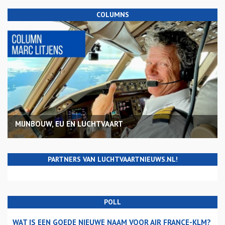
COLUMNS
MIJNBOUW, EU EN LUCHTVAART
PARTNERS VAN LUCHTVAARTNIEUWS.NL!
POLL
WAT IS EEN GOEDE NIEUWE NAAM VOOR AIR FRANCE-KLM?