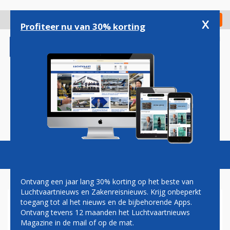
Overslaan
en
x
Digitaal Magazine
Registreer
Check in
naar
Profiteer nu van 30% korting
de
inhoud
gaan
Magazine
Podcasts
Vacatures
Toggl
naviga
Ontvang een jaar lang 30% korting op het beste van
Luchtvaartnieuws en Zakenreisnieuws. Krijg onbeperkt
toegang tot al het nieuws en de bijbehorende Apps.
ROTTERDAM AIRPORT BETER
Ontvang tevens 12 maanden het Luchtvaartnieuws
BEREIKBAAR DOOR NIEUWE
Magazine in de mail of op de mat.