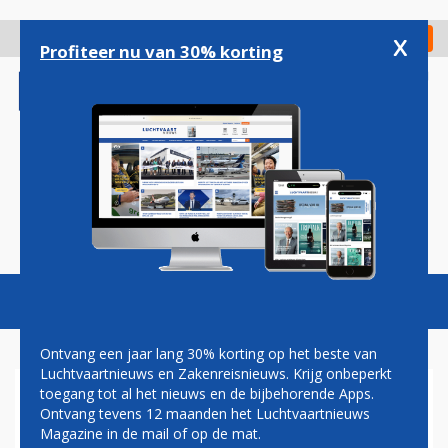
Overslaan
en
x
Digitaal Magazine
Registreer
Check in
naar
Profiteer nu van 30% korting
de
inhoud
gaan
Magazine
Podcasts
Vacatures
Toggl
naviga
Ontvang een jaar lang 30% korting op het beste van
Luchtvaartnieuws en Zakenreisnieuws. Krijg onbeperkt
toegang tot al het nieuws en de bijbehorende Apps.
SMARTWATCH VERGETEN BIJ
Ontvang tevens 12 maanden het Luchtvaartnieuws
VEILIGHEIDSCONTROLE:
Magazine in de mail of op de mat.