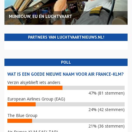
MIJNBOUW, EU EN LUCHTVAART
PARTNERS VAN LUCHTVAARTNIEUWS.NL!
POLL
WAT IS EEN GOEDE NIEUWE NAAM VOOR AIR FRANCE-KLM?
Verzin alsjeblieft iets anders
47% (81 stemmen)
European Airlines Group (EAG)
24% (42 stemmen)
The Blue Group
21% (36 stemmen)
Air-France-KLM-SAS(-TAP)