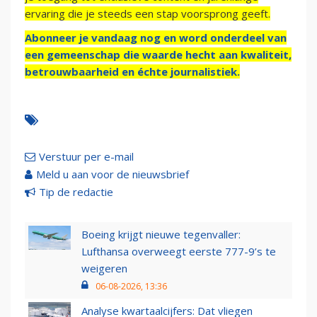
ervaring die je steeds een stap voorsprong geeft.
Abonneer je vandaag nog en word onderdeel van
een gemeenschap die waarde hecht aan kwaliteit,
betrouwbaarheid en échte journalistiek.
Verstuur per e-mail
Meld u aan voor de nieuwsbrief
Tip de redactie
Boeing krijgt nieuwe tegenvaller:
Lufthansa overweegt eerste 777-9’s te
weigeren
06-08-2026, 13:36
Analyse kwartaalcijfers: Dat vliegen