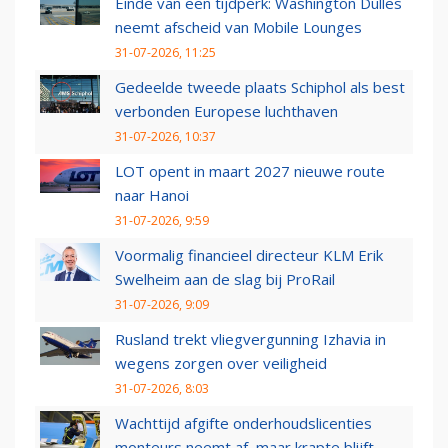
Einde van een tijdperk: Washington Dulles
neemt afscheid van Mobile Lounges
31-07-2026, 11:25
Gedeelde tweede plaats Schiphol als best
verbonden Europese luchthaven
31-07-2026, 10:37
LOT opent in maart 2027 nieuwe route
naar Hanoi
31-07-2026, 9:59
Voormalig financieel directeur KLM Erik
Swelheim aan de slag bij ProRail
31-07-2026, 9:09
Rusland trekt vliegvergunning Izhavia in
wegens zorgen over veiligheid
31-07-2026, 8:03
Wachttijd afgifte onderhoudslicenties
monteurs neemt af, maar krapte blijft