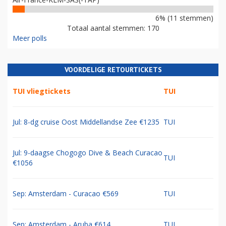
6% (11 stemmen)
Totaal aantal stemmen: 170
Meer polls
VOORDELIGE RETOURTICKETS
TUI vliegtickets
TUI
Jul: 8-dg cruise Oost Middellandse Zee €1235
TUI
Jul: 9-daagse Chogogo Dive & Beach Curacao
TUI
€1056
Sep: Amsterdam - Curacao €569
TUI
Sep: Amsterdam - Aruba €614
TUI