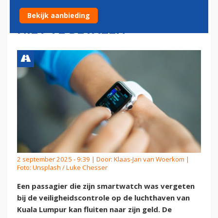
REISVERZEKERING HOEFT
Bekijk aanbieding
NIET TE BETALEN
2 september 2025 - 9:39 | Door:
Klaas-Jan van Woerkom
|
Foto: Unsplash / Luke Chesser
Een passagier die zijn smartwatch was vergeten
bij de veiligheidscontrole op de luchthaven van
Kuala Lumpur kan fluiten naar zijn geld. De