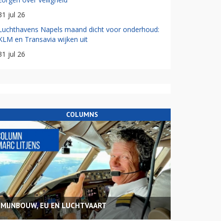
31 jul 26
Luchthavens Napels maand dicht voor onderhoud:
KLM en Transavia wijken uit
31 jul 26
COLUMNS
MIJNBOUW, EU EN LUCHTVAART