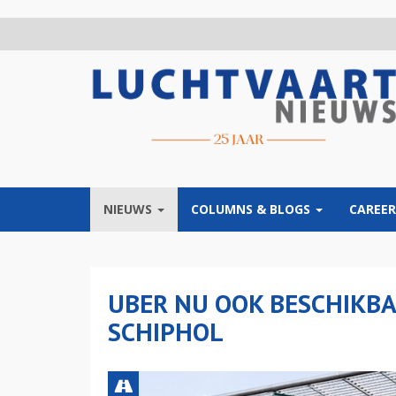
Overslaan
en
naar
de
inhoud
gaan
NIEUWS
COLUMNS & BLOGS
CAREER
UBER NU OOK BESCHIKB
SCHIPHOL