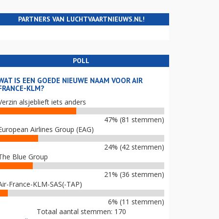
PARTNERS VAN LUCHTVAARTNIEUWS.NL!
POLL
WAT IS EEN GOEDE NIEUWE NAAM VOOR AIR
FRANCE-KLM?
Verzin alsjeblieft iets anders
47% (81 stemmen)
European Airlines Group (EAG)
24% (42 stemmen)
The Blue Group
21% (36 stemmen)
Air-France-KLM-SAS(-TAP)
6% (11 stemmen)
Totaal aantal stemmen: 170