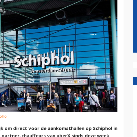
iphol
k om direct voor de aankomsthallen op Schiphol in
 nu partner-chauffeurs van uberX sinds deze week