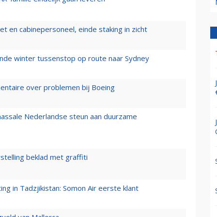
t en cabinepersoneel, einde staking in zicht
mende winter tussenstop op route naar Sydney
mentaire over problemen bij Boeing
 massale Nederlandse steun aan duurzame
stelling beklad met graffiti
g in Tadzjikistan: Somon Air eerste klant
gveld van Mallorca