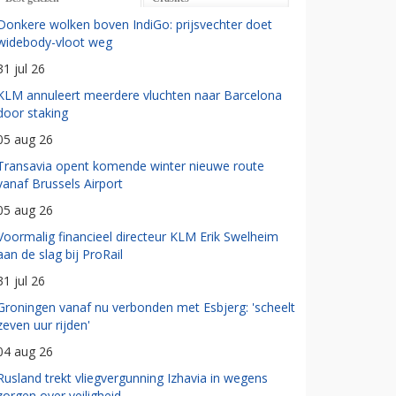
Donkere wolken boven IndiGo: prijsvechter doet
widebody-vloot weg
31 jul 26
KLM annuleert meerdere vluchten naar Barcelona
door staking
05 aug 26
Transavia opent komende winter nieuwe route
vanaf Brussels Airport
05 aug 26
Voormalig financieel directeur KLM Erik Swelheim
aan de slag bij ProRail
31 jul 26
Groningen vanaf nu verbonden met Esbjerg: 'scheelt
zeven uur rijden'
04 aug 26
Rusland trekt vliegvergunning Izhavia in wegens
zorgen over veiligheid