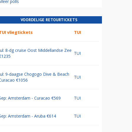
Meer polls
VOORDELIGE RETOURTICKETS
TUI vliegtickets
TUI
Jul: 8-dg cruise Oost Middellandse Zee
TUI
€1235
Jul: 9-daagse Chogogo Dive & Beach
TUI
Curacao €1056
Sep: Amsterdam - Curacao €569
TUI
Sep: Amsterdam - Aruba €614
TUI