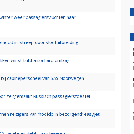
 winter weer passagiersvluchten naar
ernood in: streep door vlootuitbreiding
ukken winst Lufthansa hard omlaag
 bij cabinepersoneel van SAS Noorwegen
voor zelfgemaakt Russisch passagierstoestel
nen reizigers van ‘hoofdpijn bezorgend’ easyJet
X-familie eindelijk gaan leveren