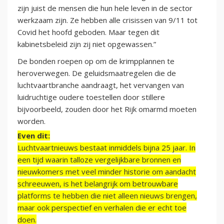
zijn juist de mensen die hun hele leven in de sector
werkzaam zijn. Ze hebben alle crisissen van 9/11 tot
Covid het hoofd geboden. Maar tegen dit
kabinetsbeleid zijn zij niet opgewassen.”
De bonden roepen op om de krimpplannen te
heroverwegen. De geluidsmaatregelen die de
luchtvaartbranche aandraagt, het vervangen van
luidruchtige oudere toestellen door stillere
bijvoorbeeld, zouden door het Rijk omarmd moeten
worden.
Even dit:
Luchtvaartnieuws bestaat inmiddels bijna 25 jaar. In
een tijd waarin talloze vergelijkbare bronnen en
nieuwkomers met veel minder historie om aandacht
schreeuwen, is het belangrijk om betrouwbare
platforms te hebben die niet alleen nieuws brengen,
maar ook perspectief en verhalen die er echt toe
doen.