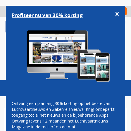
Overslaan
en
x
Digitaal Magazine
Registreer
Check in
naar
Profiteer nu van 30% korting
de
inhoud
gaan
Magazine
Podcasts
Vacatures
Toggl
naviga
Ontvang een jaar lang 30% korting op het beste van
Luchtvaartnieuws en Zakenreisnieuws. Krijg onbeperkt
toegang tot al het nieuws en de bijbehorende Apps.
VAKBONDEN: MEER DAN
Ontvang tevens 12 maanden het Luchtvaartnieuws
13.000 BANEN WEG DOOR
Magazine in de mail of op de mat.