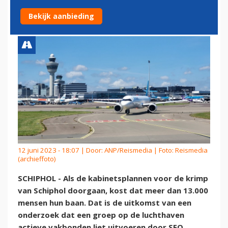
KRIMPPLAN VOOR SCHIPHOL
Bekijk aanbieding
12 juni 2023 - 18:07 | Door:
ANP/Reismedia
| Foto: Reismedia
(archieffoto)
SCHIPHOL - Als de kabinetsplannen voor de krimp
van Schiphol doorgaan, kost dat meer dan 13.000
mensen hun baan. Dat is de uitkomst van een
onderzoek dat een groep op de luchthaven
actieve vakbonden liet uitvoeren door SEO