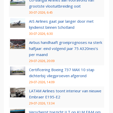
US-Bangla Airlines aan vooravond van
grootste vlootuitbreiding ooit
30-07-2026, 6:45
AIS Airlines gaat jaar langer door met
lijndienst binnen Schotland
30-07-2026, 6:30
Airbus handhaaft groeiprognoses na sterk
halfjaar: eind volgend jaar 75 A320neo’s
per maand
29-07-2026, 20:09
Certificering Boeing 737 MAX 10 stap
dichterbij: vliegproeven afgerond
29-07-2026, 14:09
LATAM Airlines toont interieur van nieuwe
Embraer E195-E2
29-07-2026, 13:34
Verscherpt toezicht ILT op KLM E&M om