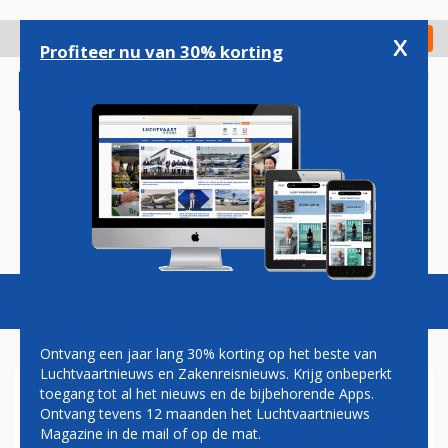
Overslaan
en
x
Digitaal Magazine
Registreer
Check in
naar
Profiteer nu van 30% korting
de
inhoud
gaan
Magazine
Podcasts
Vacatures
Toggl
naviga
Ontvang een jaar lang 30% korting op het beste van
Luchtvaartnieuws en Zakenreisnieuws. Krijg onbeperkt
toegang tot al het nieuws en de bijbehorende Apps.
LUFTHANSA GROUP VLIEGT
Ontvang tevens 12 maanden het Luchtvaartnieuws
'YES TO EUROPE'-
Magazine in de mail of op de mat.