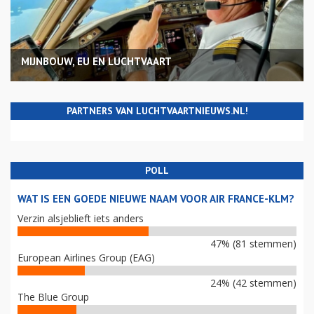
MIJNBOUW, EU EN LUCHTVAART
PARTNERS VAN LUCHTVAARTNIEUWS.NL!
POLL
WAT IS EEN GOEDE NIEUWE NAAM VOOR AIR FRANCE-KLM?
Verzin alsjeblieft iets anders
47% (81 stemmen)
European Airlines Group (EAG)
24% (42 stemmen)
The Blue Group