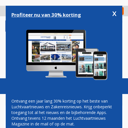
Overslaan
en
x
Digitaal Magazine
Registreer
Check in
naar
Profiteer nu van 30% korting
de
inhoud
gaan
Magazine
Podcasts
Vacatures
Toggl
naviga
Ontvang een jaar lang 30% korting op het beste van
Luchtvaartnieuws en Zakenreisnieuws. Krijg onbeperkt
toegang tot al het nieuws en de bijbehorende Apps.
LEASEBEDRIJF AVATION VULT
Ontvang tevens 12 maanden het Luchtvaartnieuws
ATR-VLOOT AAN MET VIJF
Magazine in de mail of op de mat.