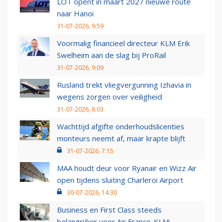
LOT opent in maart 2027 nieuwe route
naar Hanoi
31-07-2026, 9:59
Voormalig financieel directeur KLM Erik
Swelheim aan de slag bij ProRail
31-07-2026, 9:09
Rusland trekt vliegvergunning Izhavia in
wegens zorgen over veiligheid
31-07-2026, 8:03
Wachttijd afgifte onderhoudslicenties
monteurs neemt af, maar krapte blijft
31-07-2026, 7:15
MAA houdt deur voor Ryanair en Wizz Air
open tijdens sluiting Charleroi Airport
30-07-2026, 14:30
Business en First Class steeds
belangrijker voor Air France-KLM: