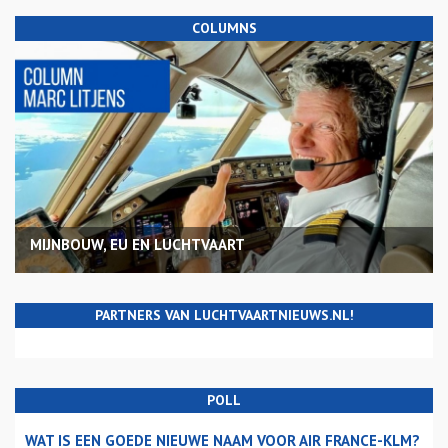
COLUMNS
MIJNBOUW, EU EN LUCHTVAART
PARTNERS VAN LUCHTVAARTNIEUWS.NL!
POLL
WAT IS EEN GOEDE NIEUWE NAAM VOOR AIR FRANCE-KLM?