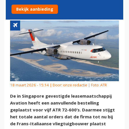
EXTRA TOESTELLEN
Bekijk aanbieding
18 maart 2026 - 15:14 | Door:
onze redactie
| Foto: ATR
De in Singapore gevestigde leasemaatschappij
Avation heeft een aanvullende bestelling
geplaatst voor vijf ATR 72-600’s. Daarmee stijgt
het totale aantal orders dat de firma tot nu bij
de Frans-Italiaanse vliegtuigbouwer plaatst