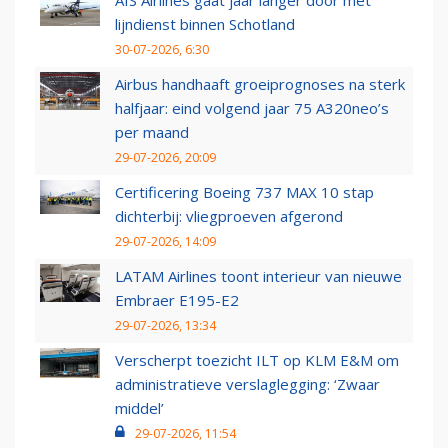
AIS Airlines gaat jaar langer door met
lijndienst binnen Schotland
30-07-2026, 6:30
Airbus handhaaft groeiprognoses na sterk
halfjaar: eind volgend jaar 75 A320neo’s
per maand
29-07-2026, 20:09
Certificering Boeing 737 MAX 10 stap
dichterbij: vliegproeven afgerond
29-07-2026, 14:09
LATAM Airlines toont interieur van nieuwe
Embraer E195-E2
29-07-2026, 13:34
Verscherpt toezicht ILT op KLM E&M om
administratieve verslaglegging: ‘Zwaar
middel’
29-07-2026, 11:54