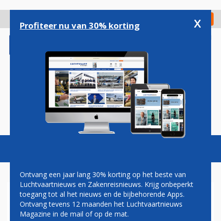
Overslaan
en
x
Digitaal Magazine
Registreer
Check in
naar
Profiteer nu van 30% korting
de
inhoud
gaan
Magazine
Podcasts
Vacatures
Toggl
naviga
Ontvang een jaar lang 30% korting op het beste van
Luchtvaartnieuws en Zakenreisnieuws. Krijg onbeperkt
toegang tot al het nieuws en de bijbehorende Apps.
VORIG JAAR IETS MEER
Ontvang tevens 12 maanden het Luchtvaartnieuws
PASSAGIERS OP MAASTRICHT
Magazine in de mail of op de mat.