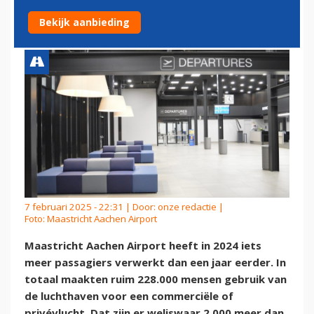
AACHEN AIRPORT
Bekijk aanbieding
7 februari 2025 - 22:31 | Door:
onze redactie
|
Foto: Maastricht Aachen Airport
Maastricht Aachen Airport heeft in 2024 iets
meer passagiers verwerkt dan een jaar eerder. In
totaal maakten ruim 228.000 mensen gebruik van
de luchthaven voor een commerciële of
privévlucht. Dat zijn er weliswaar 2.000 meer dan