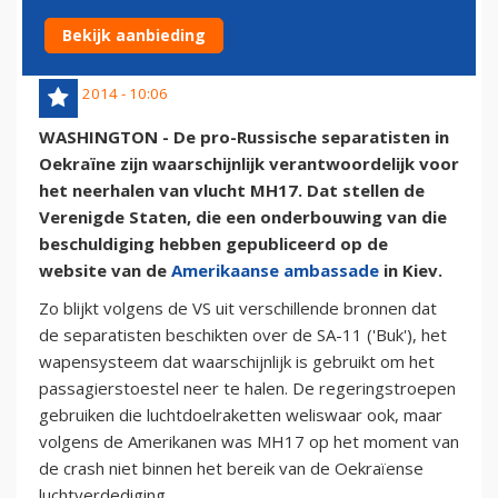
SEPARATISTEN
Bekijk aanbieding
21 juli 2014 - 10:06
WASHINGTON - De pro-Russische separatisten in
Oekraïne zijn waarschijnlijk verantwoordelijk voor
het neerhalen van vlucht MH17. Dat stellen de
Verenigde Staten, die een onderbouwing van die
beschuldiging hebben gepubliceerd op de
website van de
Amerikaanse ambassade
in Kiev.
Zo blijkt volgens de VS uit verschillende bronnen dat
de separatisten beschikten over de SA-11 ('Buk'), het
wapensysteem dat waarschijnlijk is gebruikt om het
passagierstoestel neer te halen. De regeringstroepen
gebruiken die luchtdoelraketten weliswaar ook, maar
volgens de Amerikanen was MH17 op het moment van
de crash niet binnen het bereik van de Oekraïense
luchtverdediging.