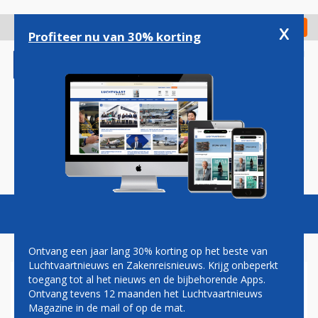
Overslaan
en
x
Digitaal Magazine
Registreer
Check in
naar
Profiteer nu van 30% korting
de
inhoud
gaan
Magazine
Podcasts
Vacatures
Toggl
naviga
Ontvang een jaar lang 30% korting op het beste van
Luchtvaartnieuws en Zakenreisnieuws. Krijg onbeperkt
toegang tot al het nieuws en de bijbehorende Apps.
AMERIKANEN PUBLICEREN
Ontvang tevens 12 maanden het Luchtvaartnieuws
LIJST VAN 'BEWIJZEN' TEGEN
Magazine in de mail of op de mat.