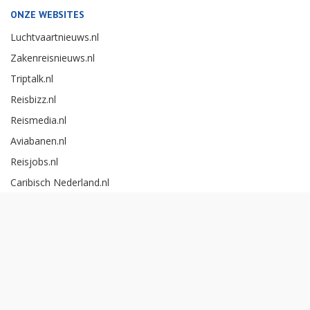
ONZE WEBSITES
Luchtvaartnieuws.nl
Zakenreisnieuws.nl
Triptalk.nl
Reisbizz.nl
Reismedia.nl
Aviabanen.nl
Reisjobs.nl
Caribisch Nederland.nl
Careerexperience.nl
Zakenreisawards.nl
Copyright Reismedia BV 2026 -
Cookieinstellingen